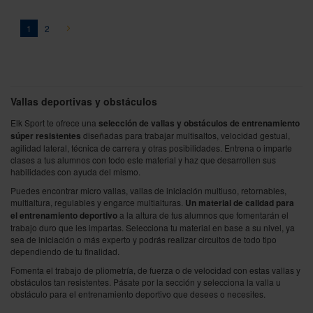
Página
You're currently reading page
Página
Página
Siguiente
1
2
Vallas deportivas y obstáculos
Elk Sport te ofrece una
selección de vallas y obstáculos de entrenamiento
súper resistentes
diseñadas para trabajar multisaltos, velocidad gestual,
agilidad lateral, técnica de carrera y otras posibilidades. Entrena o imparte
clases a tus alumnos con todo este material y haz que desarrollen sus
habilidades con ayuda del mismo.
Puedes encontrar micro vallas, vallas de iniciación multiuso, retornables,
multialtura, regulables y engarce multialturas.
Un material de calidad para
el entrenamiento deportivo
a la altura de tus alumnos que fomentarán el
trabajo duro que les impartas. Selecciona tu material en base a su nivel, ya
sea de iniciación o más experto y podrás realizar circuitos de todo tipo
dependiendo de tu finalidad.
Fomenta el trabajo de pliometría, de fuerza o de velocidad con estas vallas y
obstáculos tan resistentes. Pásate por la sección y selecciona la valla u
obstáculo para el entrenamiento deportivo que desees o necesites.