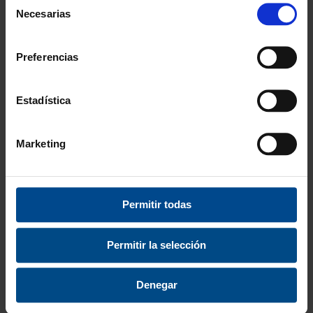
Necesarias
de
consentimiento
Preferencias
Estadística
Marketing
ARCO PRECISIÓN
KIT ENTRENAMIENTO
Permitir todas
PUNTAS
MULTIACTIVIDAD
4,25 €
93,49 €
Permitir la selección
5,14 €
113,12 €
Denegar