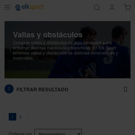
Vallas y obstáculos
Comprar vallas y obstáculos es algo necesario para
entrenar distintas habilidades deportivas. En Elk Sport
tenemos vallas y obstáculos de distintas dimensiones y
materiales.
FILTRAR RESULTADO
Página
You're currently reading page
Página
Página
Siguiente
1
2
Ordenar por