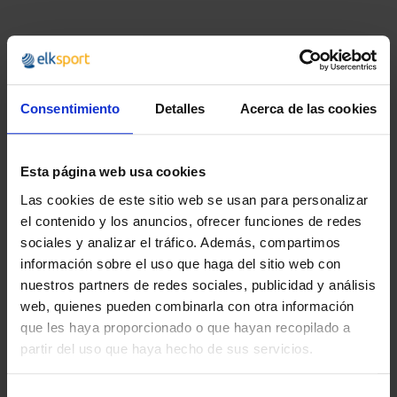
Recomendado
Consentimiento
Detalles
Acerca de las cookies
Esta página web usa cookies
Las cookies de este sitio web se usan para personalizar
el contenido y los anuncios, ofrecer funciones de redes
sociales y analizar el tráfico. Además, compartimos
LISTONES DE ESPUMA
ARCO PRECISIÓN
información sobre el uso que haga del sitio web con
PARA CONOS (6
BASES
nuestros partners de redes sociales, publicidad y análisis
UNIDADES)
LONGITUDINALES
web, quienes pueden combinarla con otra información
que les haya proporcionado o que hayan recopilado a
22,99 €
4,99 €
partir del uso que haya hecho de sus servicios.
27,82 €
6,04 €
Selección