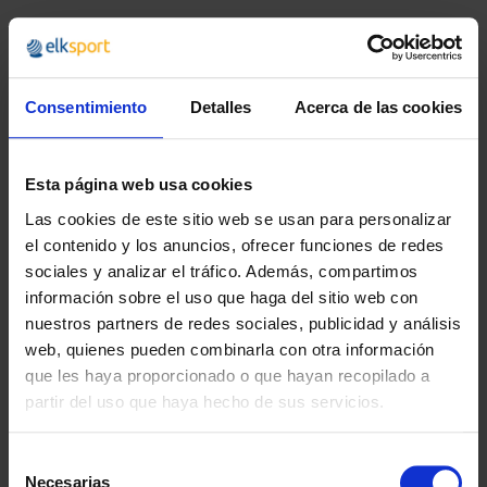
Recomendado
Recomendado
Consentimiento
Detalles
Acerca de las cookies
Esta página web usa cookies
Las cookies de este sitio web se usan para personalizar
el contenido y los anuncios, ofrecer funciones de redes
sociales y analizar el tráfico. Además, compartimos
información sobre el uso que haga del sitio web con
CUERDAS PARA
SALTADOR CIRCULAR
nuestros partners de redes sociales, publicidad y análisis
SALTAR ECO (6
web, quienes pueden combinarla con otra información
UNIDADES)
que les haya proporcionado o que hayan recopilado a
6,49 €
desde
7,85 €
partir del uso que haya hecho de sus servicios.
12,99 €
15,72 €
Selección
Necesarias
de