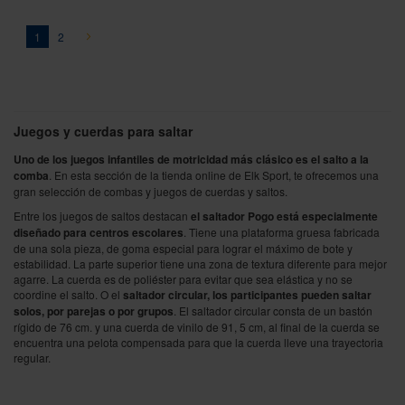
Página
You're currently reading page
Página
Página
Siguiente
1
2
Juegos y cuerdas para saltar
Uno de los juegos infantiles de motricidad más clásico es el salto a la
comba
. En esta sección de la tienda online de Elk Sport, te ofrecemos una
gran selección de combas y juegos de cuerdas y saltos.
Entre los juegos de saltos destacan
el saltador Pogo está especialmente
diseñado para centros escolares
. Tiene una plataforma gruesa fabricada
de una sola pieza, de goma especial para lograr el máximo de bote y
estabilidad. La parte superior tiene una zona de textura diferente para mejor
agarre. La cuerda es de poliéster para evitar que sea elástica y no se
coordine el salto. O el
saltador circular, los participantes pueden saltar
solos, por parejas o por grupos
. El saltador circular consta de un bastón
rígido de 76 cm. y una cuerda de vinilo de 91, 5 cm, al final de la cuerda se
encuentra una pelota compensada para que la cuerda lleve una trayectoria
regular.