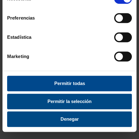
consentimiento
Recomendado
Preferencias
Estadística
Marketing
Permitir todas
CUERDAS SALTAR
SACOS POLIVALENTES
MULTI SEGMENTOS (6
(6 UNIDADES)
UNIDADES)
Permitir la selección
49,99 €
desde
60,49 €
11,95 €
Denegar
14,46 €