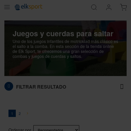
Juegos y cuerdas para saltar
Uno de los juegos infantiles de motricidad más clásico es
el salto a la comba. En esta sección de la tienda online
de Elk Sport, te ofrecemos una gran selección de
combas y juegos de cuerdas y saltos.
FILTRAR RESULTADO
Página
You're currently reading page
Página
Página
Siguiente
1
2
Ordenar por