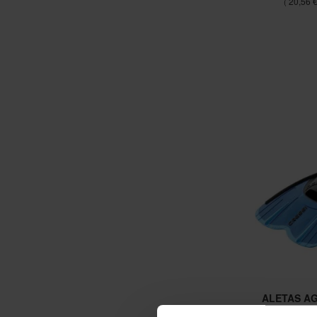
20,56 
ALETAS A
CRE