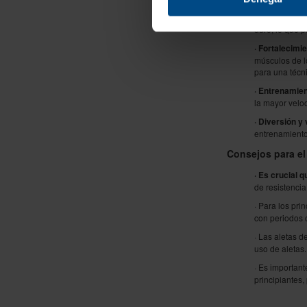
· Mejora de la
una sensación 
duro, lo que p
· Fortalecimi
músculos de lo
para una técni
· Entrenamie
la mayor velo
· Diversión y
entrenamiento
Consejos para el
· Es crucial 
de resistencia
· Para los pri
con periodos 
· Las aletas d
uso de aletas.
· Es importan
principiantes,