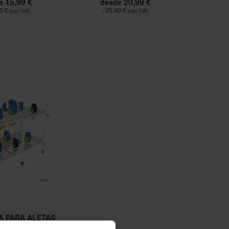
15,99 €
20,99 €
e
desde
5 €
25,40 €
A PARA ALETAS