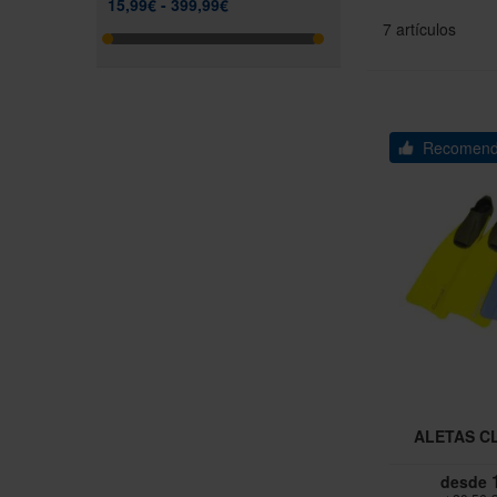
7
artículos
Recomen
ALETAS CL
desde