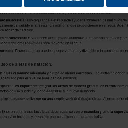
 técnica:
Al usar aletas, los nadadores pueden enfocarse en mejorar su técnica de 
diferente de la propulsión y la flotabilidad. Al proporcionar resistencia adicional, 
uede traducirse en una patada más fuerte y efectiva sin el uso de aletas.
ento muscular
: El uso regular de aletas puede ayudar a fortalecer los músculos de 
s gemelos, debido a la resistencia adicional que proporcionan en el agua. Además, c
ca eficaz de natación.
nto cardiovascular
: Nadar con aletas puede aumentar la frecuencia cardíaca y pr
cidad y esfuerzo requeridos para moverse en el agua.
 variedad
: El uso de aletas puede agregar variedad y diversión a las sesiones de na
.
 uso de aletas de natación:
que elijas el tamaño adecuado y el tipo de aletas correctos
. Las aletas no deben s
 adecuado para el nivel de habilidad del nadador.
ncipiantes,
es importante integrar las aletas de manera gradual en el entrenamie
cortos de uso puede ayudar a adaptarse a la nueva demanda.
e piscina
pueden utilizarse en una amplia variedad de ejercicios
. Alternar entre 
te tener en cuenta que
las aletas deben usarse con precaución y bajo la supervisi
 para evitar lesiones y garantizar que se utilicen de manera efectiva.