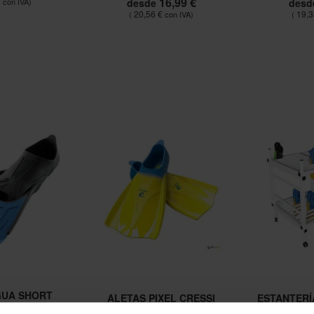
16,99 €
€
desde
desd
20,56 €
19,3
GUA SHORT
ALETAS PIXEL CRESSI
ESTANTERÍ
SSI