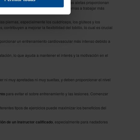
patada y su posición en el agua, ya que las aletas proporcionan
las aletas obligan a los músculos de las piernas a trabajar más
las piernas, especialmente los cuádriceps, los glúteos y los
ontribuyen a mejorar la flexibilidad del tobillo, lo cual es crucial
oporcionar un entrenamiento cardiovascular más intenso debido a
tación, lo que ayuda a mantener el interés y la motivación en el
er ni muy apretadas ni muy sueltas, y deben proporcionar el nivel
nto
para evitar el sobre entrenamiento y las lesiones. Comenzar
diferentes tipos de ejercicios puede maximizar los beneficios del
ón de un instructor calificado
, especialmente para nadadores