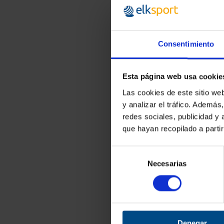
desde
24,19 
Consentimiento
Esta página web usa cookie
Las cookies de este sitio we
y analizar el tráfico. Ademá
redes sociales, publicidad y
que hayan recopilado a parti
Aletas
Selección
Las aletas son dispos
Necesarias
de
forma y función de la
silicona, y están dis
consentimiento
Beneficios de us
· Aumento de 
menos esfuerz
Denegar