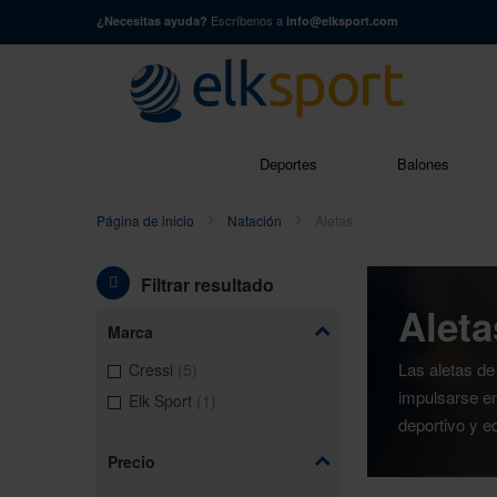
Escríbenos a
¿Necesitas ayuda?
info@elksport.com
Buscar
Deportes
Balones
Página de inicio
Natación
Aletas
Filtrar resultado
Aleta
Marca
artículos
Las aletas de
Cressi
5
impulsarse en
artículo
Elk Sport
1
deportivo y e
Precio