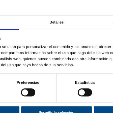
20,45 €
3
desde
19,99 €
24,74 €
483,
€
Detalles
s
b se usan para personalizar el contenido y los anuncios, ofrecer
s, compartimos información sobre el uso que haga del sitio web 
 análisis web, quienes pueden combinarla con otra información q
r del uso que haya hecho de sus servicios.
itivos utilizados en la natación que se colocan en los pies para aumentar la propul
Preferencias
Estadística
s aletas de algunos animales marinos, como los peces y los delfines. Las aletas e
ponibles en una variedad de tamaños y estilos para adaptarse a diferentes niveles d
ar aletas de natación:
la propulsión
: Las aletas aumentan la superficie de empuje de los pies, lo que p
o. Además, la velocidad adicional puede aumentar la motivación y añadir un eleme
Permitir la selección