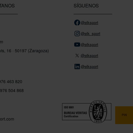
TANOS
SÍGUENOS
@elksport
@elk_sport
om
@elksport
vis, 16 · 50197 (Zaragoza)
@elksport
@elksport
 976 463 820
 976 504 868
PIN
ort.com