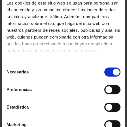
Las cookies de este sitio web se usan para personalizar
· Protección UV y contra la lluvia.
el contenido y los anuncios, ofrecer funciones de redes
· Opciones de personalización disponibles.
sociales y analizar el tráfico. Además, compartimos
· Variedad de tamaños y colores.
información sobre el uso que haga del sitio web con
Transforma tus eventos con nuestras carpas plegables profesionales, la
nuestros partners de redes sociales, publicidad y análisis
solución perfecta para cualquier ocasión.
web, quienes pueden combinarla con otra información
que les haya proporcionado o que hayan recopilado a
partir del uso que haya hecho de sus servicios.
¿Qué carpa plegable es más adecuada para
una instalación deportiva?
Selección
Necesarias
de
consentimiento
¿Son adecuadas las carpas plegables para
competiciones al aire libre?
Preferencias
Estadística
Marketing
Desde 1988