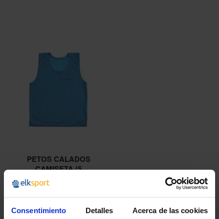
PETOS CALADOS
CAMISETA (5
UNIDADES)
10,25 €
desde
Consentimiento
Detalles
Acerca de las cookies
12,40 €