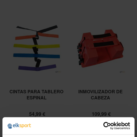
CINTAS PARA TABLERO
INMOVILIZADOR DE
ESPINAL
CABEZA
54,99 €
109,99 €
66,54 €
133,09 €