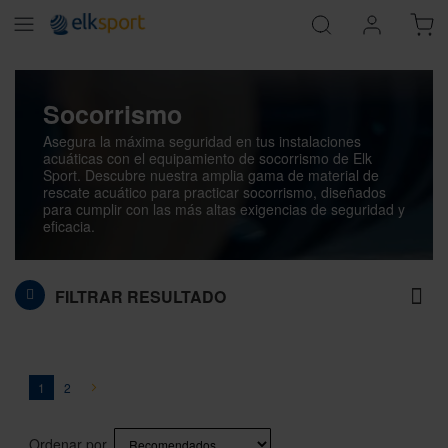
Socorrismo
Asegura la máxima seguridad en tus instalaciones
acuáticas con el equipamiento de socorrismo de Elk
Sport. Descubre nuestra amplia gama de material de
rescate acuático para practicar socorrismo, diseñados
para cumplir con las más altas exigencias de seguridad y
eficacia.
FILTRAR RESULTADO
Página
You're currently reading page
Página
Página
Siguiente
1
2
Ordenar por