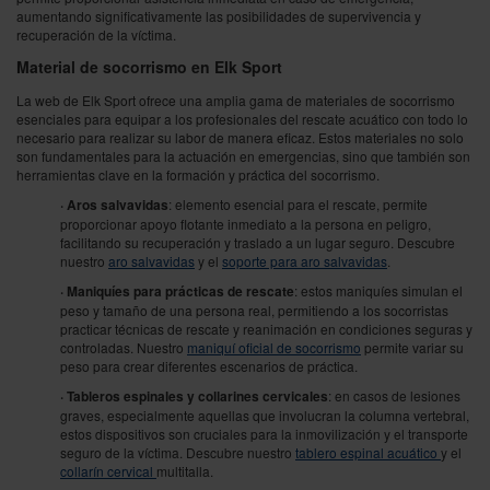
aumentando significativamente las posibilidades de supervivencia y
recuperación de la víctima.
Material de socorrismo en Elk Sport
La web de Elk Sport ofrece una amplia gama de materiales de socorrismo
esenciales para equipar a los profesionales del rescate acuático con todo lo
necesario para realizar su labor de manera eficaz. Estos materiales no solo
son fundamentales para la actuación en emergencias, sino que también son
herramientas clave en la formación y práctica del socorrismo.
· Aros salvavidas
: elemento esencial para el rescate, permite
proporcionar apoyo flotante inmediato a la persona en peligro,
facilitando su recuperación y traslado a un lugar seguro. Descubre
nuestro
aro salvavidas
y el
soporte para aro salvavidas
.
· Maniquíes para prácticas de rescate
: estos maniquíes simulan el
peso y tamaño de una persona real, permitiendo a los socorristas
practicar técnicas de rescate y reanimación en condiciones seguras y
controladas. Nuestro
maniquí oficial de socorrismo
permite variar su
peso para crear diferentes escenarios de práctica.
· Tableros espinales y collarines cervicales
: en casos de lesiones
graves, especialmente aquellas que involucran la columna vertebral,
estos dispositivos son cruciales para la inmovilización y el transporte
seguro de la víctima. Descubre nuestro
tablero espinal acuático
y
el
collarín cervical
multitalla.