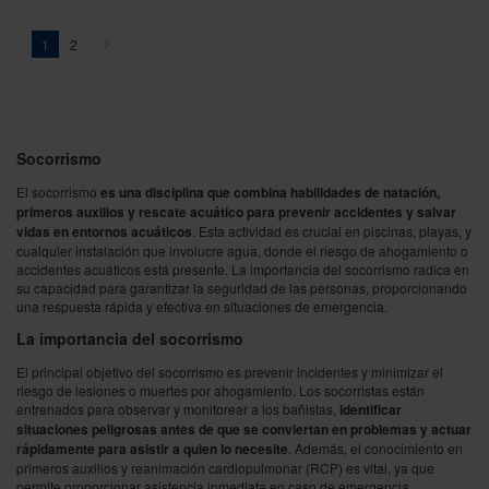
Página
You're currently reading page
Página
Página
Siguiente
1
2
Socorrismo
El socorrismo
es una disciplina que combina habilidades de natación,
primeros auxilios y rescate acuático para prevenir accidentes y salvar
vidas en entornos acuáticos
. Esta actividad es crucial en piscinas, playas, y
cualquier instalación que involucre agua, donde el riesgo de ahogamiento o
accidentes acuáticos está presente. La importancia del socorrismo radica en
su capacidad para garantizar la seguridad de las personas, proporcionando
una respuesta rápida y efectiva en situaciones de emergencia.
La importancia del socorrismo
El principal objetivo del socorrismo es prevenir incidentes y minimizar el
riesgo de lesiones o muertes por ahogamiento. Los socorristas están
entrenados para observar y monitorear a los bañistas,
identificar
situaciones peligrosas antes de que se conviertan en problemas y actuar
rápidamente para asistir a quien lo necesite
. Además, el conocimiento en
primeros auxilios y reanimación cardiopulmonar (RCP) es vital, ya que
permite proporcionar asistencia inmediata en caso de emergencia,