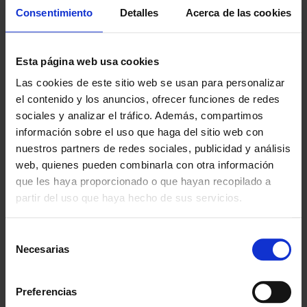
Consentimiento
Detalles
Acerca de las cookies
Esta página web usa cookies
Las cookies de este sitio web se usan para personalizar
el contenido y los anuncios, ofrecer funciones de redes
sociales y analizar el tráfico. Además, compartimos
información sobre el uso que haga del sitio web con
nuestros partners de redes sociales, publicidad y análisis
web, quienes pueden combinarla con otra información
que les haya proporcionado o que hayan recopilado a
PALO TELESCÓPICO DE
RESUCITADOR
partir del uso que haya hecho de sus servicios.
SALVAMENTO CON ARO
54,95 €
desde
Selección
66,49 €
97,99 €
Necesarias
de
118,57 €
consentimiento
Preferencias