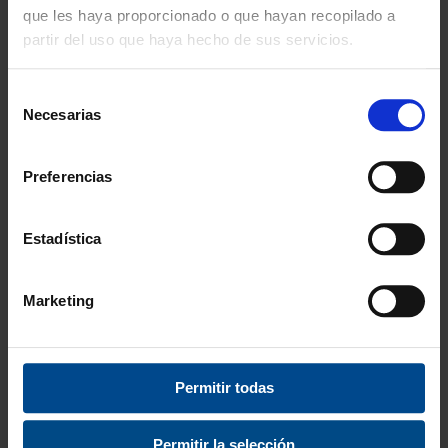
que les haya proporcionado o que hayan recopilado a
partir del uso que haya hecho de sus servicios.
Selección
Necesarias
de
consentimiento
Preferencias
RECOGEDOR BOLAS
EXTENSIÓN RAMPA
Estadística
BOCCIA
BOCCIA HANDI LIFE
SPORT
119,99 €
Marketing
145,19 €
119,99 €
desde
145,19 €
Permitir todas
Permitir la selección