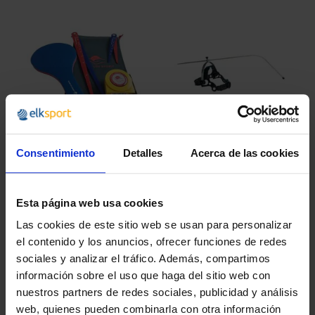
Consentimiento
Detalles
Acerca de las cookies
ÁRBITRO BOCCIA
HEADPOINTER BOCCIA
HANDI LIFE SPORT
Esta página web usa cookies
117,99 €
142,77 €
62,99 €
Las cookies de este sitio web se usan para personalizar
76,22 €
el contenido y los anuncios, ofrecer funciones de redes
sociales y analizar el tráfico. Además, compartimos
información sobre el uso que haga del sitio web con
nuestros partners de redes sociales, publicidad y análisis
web, quienes pueden combinarla con otra información