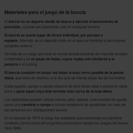
Materiales para el juego de la boccia
El
boccia es un deporte donde se busca y ejercita el lanzamiento de
precisión
, y puede ser practicado casi en cualquier terreno.
El boccia se puede jugar de forma individual, por parejas o
equipos
.
Además, es un deporte mixto en el que los hombres y las mujeres
compiten entre sí.
Se trata de un juego que todo el mundo puede practicar sin importar la edad
o habilidad y es
un juego de bolas, cuyas reglas son similares a la
petanca
o el curling.
El boccia consiste en lanzar las bolas lo más cerca posible de la pelota
diana
, que sirve de objetivo, a la vez que se intenta alejar las de los rivales.
Cada jugador, pareja o equipo dispone de seis bolas rojas o azules en cada
turno y
gana aquel cuya bola termine más cerca de la bola diana
.
Los deportistas pueden utilizar manos, pies, cabeza, instrumentos de ayuda
como una
canaleta o rampa
e incluso asistencia de ayudantes, en caso de
ser personas con discapacidad severa.
En la década de 1970 el juego fue adaptado para personas con parálisis
cerebral y forma parte del programa paralímpico desde los Juegos de Nueva
York 1984.