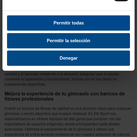
Versatilidad y ajustabilidad para diferentes ejercicios
Nuestros bancos de fitness cuentan con diseños ajustables que permiten
variar la inclinación y adaptarse a diferentes necesidades de entrenamiento.
Permitir todas
Desde posiciones planas hasta declinadas e inclinadas, como el
banco
regulable de fitness
que permite ajustar el respaldo de -20º a 85º. Los
bancos de fitness de Elk Sport ofrecen la flexibilidad que buscan los
entrenadores y atletas, maximizando la activación muscular y facilitando
Permitir la selección
rutinas de ejercicios variadas y efectivas.
Equipamiento durable y estéticamente atractivo
Denegar
Además de su funcionalidad, nuestros bancos de fitness están diseñados
para mantener su estética y calidad en el tiempo. Los acabados de alta
calidad y el tapizado resistente a la abrasión aseguran que el equipo
conserve su apariencia y funcionalidad, incluso con el uso diario en
instalaciones deportivas.
Mejora la experiencia de tu gimnasio con bancos de
fitness profesionales
Invertir en bancos de fitness de calidad es una decisión clave para cualquier
gimnasio o centro deportivo que busque destacar. En Elk Sport nos
especializamos en ofrecer equipos de alta gama que cumplen con las
expectativas de usuarios exigentes, desde principiantes hasta atletas
avanzados. Optimiza el equipamiento de tu gimnasio y ofrece una
experiencia de entrenamiento profesional con nuestra selección de bancos