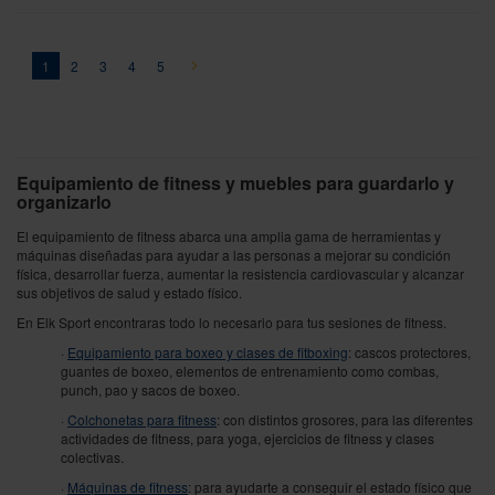
Página
You're currently reading page
Página
Página
Página
Página
Página
Siguiente
1
2
3
4
5
Equipamiento de fitness y muebles para guardarlo y
organizarlo
El equipamiento de fitness abarca una amplia gama de herramientas y
máquinas diseñadas para ayudar a las personas a mejorar su condición
física, desarrollar fuerza, aumentar la resistencia cardiovascular y alcanzar
sus objetivos de salud y estado físico.
En Elk Sport encontraras todo lo necesario para tus sesiones de fitness.
·
Equipamiento para boxeo y clases de fitboxing
: cascos protectores,
guantes de boxeo, elementos de entrenamiento como combas,
punch, pao y sacos de boxeo.
·
Colchonetas para fitness
: con distintos grosores, para las diferentes
actividades de fitness, para yoga, ejercicios de fitness y clases
colectivas.
·
Máquinas de fitness
: para ayudarte a conseguir el estado físico que