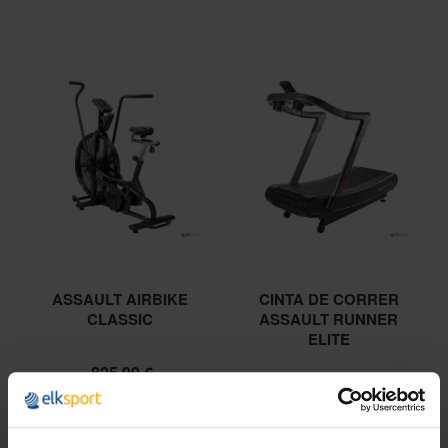
ASSAULT AIRBIKE
CINTA DE CORRER
CLASSIC
ASSAULT RUNNER
ELITE
825,99 €
999,45 €
3.999,99 €
4.839,99 €