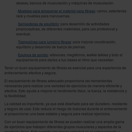
deseas, bancos de musculación y máquinas de musculación.
·
Muebles para almacenar el material para fitness
: carros, estanterías
rack y muebles para mancuernas.
·
Semiesferas de equilibrio
: para desarrollo de actividades
propioceptivas, de diferentes materiales, para uso profesional y
eventual.
·
Trampolines para jumping fitness
: para mejorar coordinación,
equilibrio y desarrollo de fuerza de piernas.
·
Equipos de sonido
: altavoces, megáfonos, walkie talkies y todo el
equipamiento para darles a tus clases el ritmo que necesitan.
Tener un buen equipamiento de fitness es esencial para una experiencia de
entrenamiento efectiva y segura.
El equipamiento de fitness adecuado proporciona las herramientas
necesarias para realizar una variedad de ejercicios de manera eficiente y
efectiva. Esto ayuda a mejorar el rendimiento físico, la fuerza, la resistencia y
la flexibilidad.
La calidad es importante, ya que está diseñado para ser duradero, resistente
y seguro de usar. Esto reduce el riesgo de lesiones durante el entrenamiento
al proporcionar una base estable y segura para realizar ejercicios.
Con un buen equipamiento de fitness se pueden realizar una amplia gama
de ejercicios que trabajen diferentes grupos musculares y aspectos de la
condición física. Esto permite una mayor variedad en el entrenamiento y