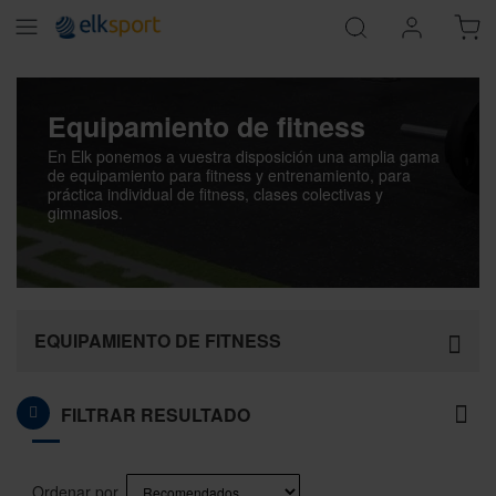
Equipamiento de fitness
En Elk ponemos a vuestra disposición una amplia gama
de equipamiento para fitness y entrenamiento, para
práctica individual de fitness, clases colectivas y
gimnasios.
EQUIPAMIENTO DE FITNESS
FILTRAR RESULTADO
Página
You're currently reading page
Página
Página
Página
Página
Página
Siguiente
1
2
3
4
5
Ordenar por