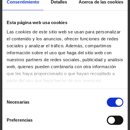
Consentimiento
Detalles
Acerca de las cookies
Esta página web usa cookies
Las cookies de este sitio web se usan para personalizar
el contenido y los anuncios, ofrecer funciones de redes
sociales y analizar el tráfico. Además, compartimos
información sobre el uso que haga del sitio web con
nuestros partners de redes sociales, publicidad y análisis
web, quienes pueden combinarla con otra información
que les haya proporcionado o que hayan recopilado a
BICICLETA CICLO
ELÍPTICA BH I.FDC20
partir del uso que haya hecho de sus servicios.
INDOOR CONCEPT2
STUDIO
BIKEERG
Selección
1.321,49 €
antes:
Necesarias
de
1.175,99 €
1.057,02 €
ahora:
consentimiento
1.422,95 €
1.278,99 €
Preferencias
20
-
%