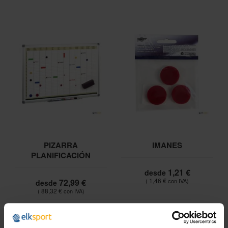
PIZARRA
IMANES
PLANIFICACIÓN
1,21 €
desde
1,46 €
72,99 €
desde
88,32 €