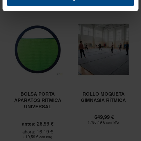
BOLSA PORTA
ROLLO MOQUETA
APARATOS RÍTMICA
GIMNASIA RÍTMICA
UNIVERSAL
649,99 €
786,49 €
26,99 €
antes:
16,19 €
ahora:
19,59 €