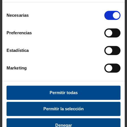
Selección
Necesarias
de
consentimiento
Preferencias
Estadística
Marketing
MAZAS RÍTMICA
BOLSA GUARDA AROS
Permitir todas
COMPETICIÓN INFANTIL
10,99 €
Permitir la selección
13,30 €
7,75 €
desde
9,38 €
Denegar