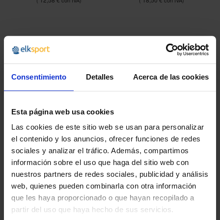
Consentimiento
Detalles
Acerca de las cookies
Esta página web usa cookies
Las cookies de este sitio web se usan para personalizar
el contenido y los anuncios, ofrecer funciones de redes
sociales y analizar el tráfico. Además, compartimos
información sobre el uso que haga del sitio web con
CINTAS RÍTMICA
MAZAS RÍTMICA
nuestros partners de redes sociales, publicidad y análisis
INICIACIÓN (6
COMPETICIÓN
UNIDADES)
web, quienes pueden combinarla con otra información
que les haya proporcionado o que hayan recopilado a
11,25 €
desde
partir del uso que haya hecho de sus servicios.
13,61 €
34,99 €
42,34 €