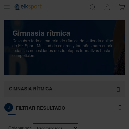
Gimnasia rítmica
Descubre todo el material de rítmica de la tienda online
de Elk Sport. Multitud de colores y tamaños para cubrir
todas las necesidades desde etapas formativas hasta
competición.
GIMNASIA RÍTMICA
FILTRAR RESULTADO
Página
You're currently reading page
Página
Página
Siguiente
1
2
Ordenar por