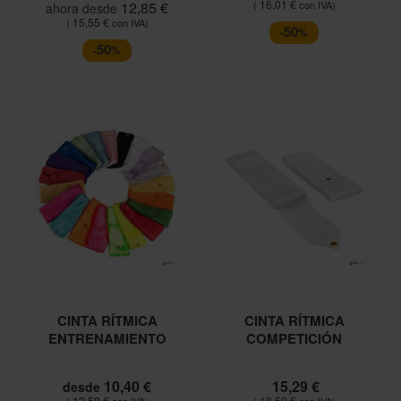
16,01 €
12,85 €
ahora desde
15,55 €
50
-
%
50
-
%
CINTA RÍTMICA
CINTA RÍTMICA
ENTRENAMIENTO
COMPETICIÓN
10,40 €
15,29 €
desde
12,58 €
18,50 €