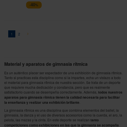
40
-
%
Página
You're currently reading page
Página
Página
Siguiente
1
2
Material y aparatos de gimnasia rítmica
Es un auténtico placer ser espectador de una exhibición de gimnasia rítmica.
Tanto si practicas esta disciplina como si la impartes, echa un vistazo a todo
el material para gimnasia rítmica de nuestra sección. Se trata de un deporte
que requiere mucha dedicación y constancia, pero que es realmente
satisfactorio cuando se desempeña correctamente. Además,
todos nuestros
aparatos para gimnasia rítmica tienen la calidad necesaria para facilitar
la enseñanza y realizar una exhibición brillante
.
La gimnasia rítmica es una disciplina que combina elementos del ballet, la
gimnasia, la danza y el uso de diversos accesorios como la cuerda, el aro, la
pelota, las mazas y la cinta. En este deporte se realizan
tanto
competiciones como exhibiciones en las que la gimnasta se acompaña