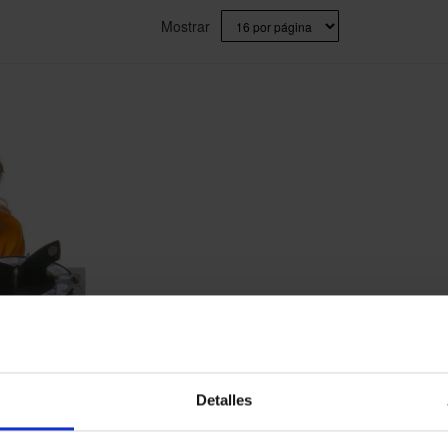
Mostrar
O GONGE
Detalles
17,99 €