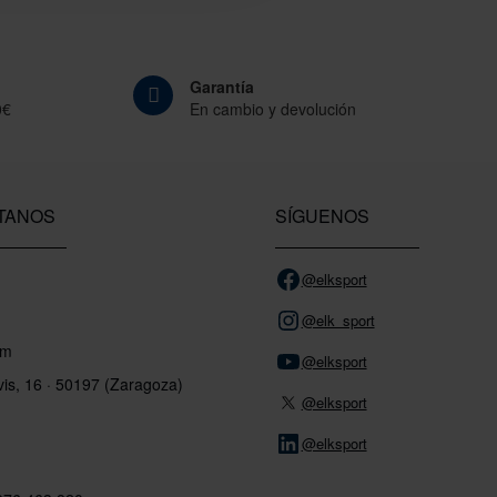
Garantía
0€
En cambio y devolución
TANOS
SÍGUENOS
@elksport
@elk_sport
om
@elksport
vis, 16 · 50197 (Zaragoza)
@elksport
@elksport