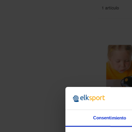
1
artículo
TURBIN
Consentimiento
antes: