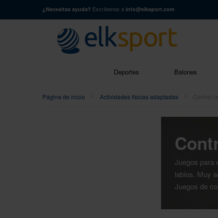
Escríbenos a
¿Necesitas ayuda?
info@elksport.com
Buscar
Deportes
Balones
Página de inicio
Actividades físicas adaptadas
Control r
Contr
Juegos para el
labios. Muy a
Juegos de cont