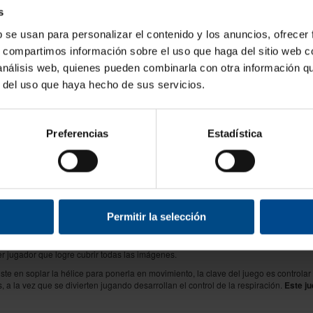
15,96 €
s
€
b se usan para personalizar el contenido y los anuncios, ofrecer
1
%
s, compartimos información sobre el uso que haga del sitio web 
 análisis web, quienes pueden combinarla con otra información q
r del uso que haya hecho de sus servicios.
Preferencias
Estadística
rio
e Elk Sport ponemos a tu disposición
juegos para el desarrollo del control respira
trabajo de niños con trastornos del habla.
Permitir la selección
espiratorio los jugadores deben soplar una pelota desde un agujero a otro por turno
ta al ser soplada por los jugadores
. El juego está formado por nueve hoyos cada 
r jugador que logre cubrir todas las imágenes.
iste en soplar la hélice para ponerla en movimiento, la clave del juego es control
, a la vez que se divierten jugando desarrollan el control de la respiración.
Este j