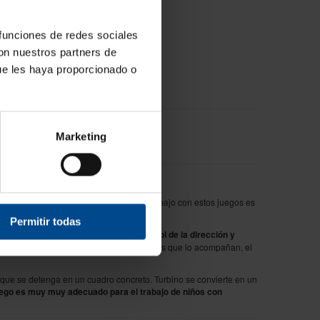
 funciones de redes sociales
con nuestros partners de
ue les haya proporcionado o
Marketing
torio y los músculos de los labios
. El trabajo con estos juegos es
Permitir todas
s. Para este ejercicio
es necesario control de la dirección y
uno con una imagen como la de las tarjetas que lo acompañan, el
ar que se detenga en un cuadro concreto. Turbino se convierte en un
uego es muy muy adecuado para el trabajo de niños con