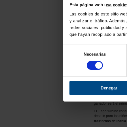
ahora:
Esta página web usa cookie
19,31 
Las cookies de este sitio we
1
-
y analizar el tráfico. Ademá
redes sociales, publicidad y
que hayan recopilado a parti
Selección
Necesarias
de
consentimiento
Control respirato
En la tienda online d
muy adecuado para el 
Denegar
En el juego control r
velocidad de la pelo
ganador será el prime
El juego turbino cons
desafío para los niños
trastornos del habla.