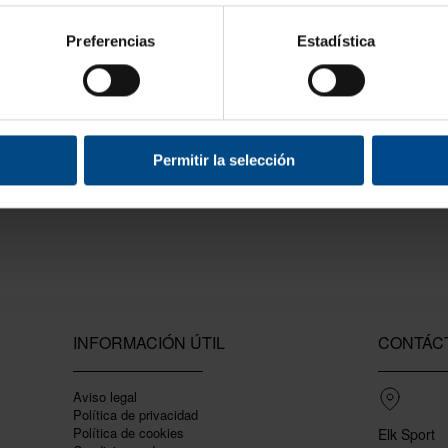
en lugar de 8) que le hace poseer mayor agarre, aumentando su control
. Balón 
Preferencias
Estadística
ados por la FIBA
, pero con características particulares que los hacen exclusivos.
 que animan a jugar. Excelente relación calidad / precio, ideal para usos intensivo
económico.
Permitir la selección
ino).
INFORMACIÓN ÚTIL
CONTÁC
Aviso legal
Política de privacidad
Polí­tica de cookies
Elk Sport