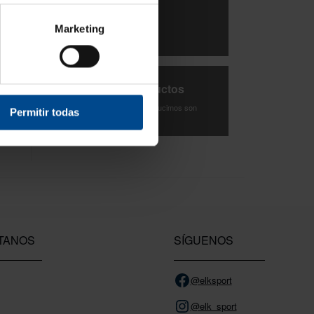
3 Años de garantía
de
Marketing
Compra con total tranquilidad.
s,
Testeamos los productos
Todas las novedades que introducimos son
Permitir todas
probadas por nuestro equipo.
TANOS
SÍGUENOS
@elksport
@elk_sport