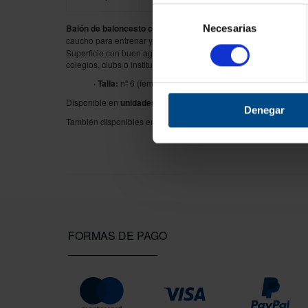
Selección
Balón de baloncesto con superficie más estriada (12 paneles 
Necesarias
de
caucho para entrenar y competir,
tamaño y peso oficiales aprob
consentimiento
Superficie con buen agarre, válvula de butilo y colores luminosos
colegios, clubs o instituciones deportivas.
· Talla:
nº 6 (femenino).
Disponible en
unidades o lotes de 10 balones
a un precio más 
Denegar
También disponibles en
talla nº 5
(minibasket) y
talla nº 7
(mascul
FORMAS DE PAGO