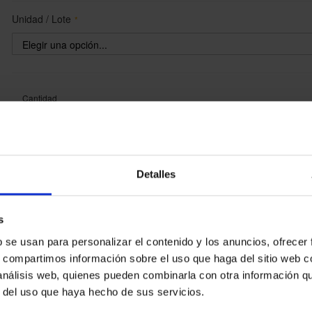
Unidad / Lote
Cantidad
AÑADIR AL CARRITO
Detalles
Plazo de entrega
:
Elegir una opción
s
Referencia
:
Elegir una opción
Marca
:
Elk Sport Nova
b se usan para personalizar el contenido y los anuncios, ofrecer
s, compartimos información sobre el uso que haga del sitio web 
 análisis web, quienes pueden combinarla con otra información q
r del uso que haya hecho de sus servicios.