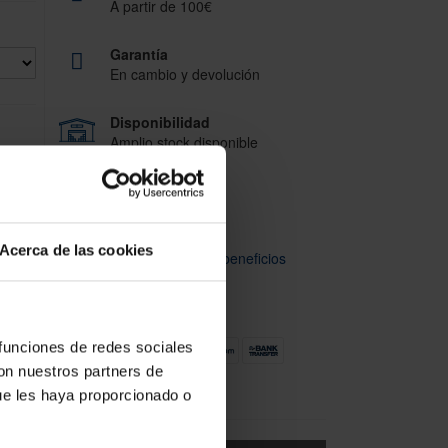
A partir de 100€
Garantía
En cambio y devolución
Disponibilidad
Amplio stock disponible
Calidad
ISO 9001:2015
Acerca de las cookies
Descubre todos nuestros beneficios
FORMAS DE PAGO
 funciones de redes sociales
con nuestros partners de
ue les haya proporcionado o