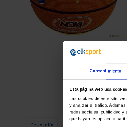
Skip
to
the
beginning
of
the
Consentimiento
images
gallery
Esta página web usa cookie
Las cookies de este sitio we
y analizar el tráfico. Ademá
redes sociales, publicidad y
que hayan recopilado a parti
Descripción