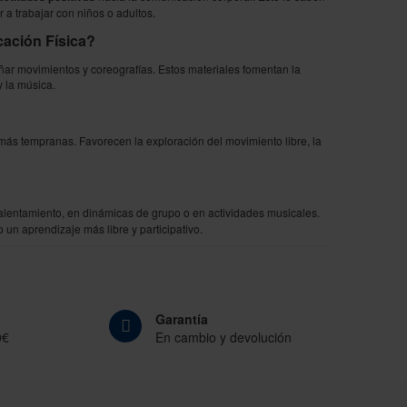
 a trabajar con niños o adultos.
cación
F
ísica?
ñar movimientos y coreografías. Estos materiales fomentan la
 la música.
s más tempranas. Favorecen la exploración del movimiento libre, la
alentamiento, en dinámicas de grupo o en actividades musicales.
 un aprendizaje más libre y participativo.
Garantía
0€
En cambio y devolución