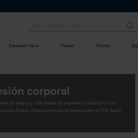
Educación física
Fitness
Piscina
Equ
sión corporal
 realizar juegos y actividades de expresión corporal en tus
cación Física. ¡Descúbrelos en la tienda online de Elk Sport!