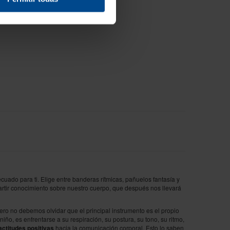
cuado para ti. Elige entre banderas rítmicas, pañuelos fantasía y
partir conocimiento sobre nuestro cuerpo, que después nos llevará
ero no debemos olvidar que el principal instrumento es el propio
ño, es enfrentarse a su respiración, su postura, su tono, su ritmo,
actitudes positivas
hacia la comunicación corporal. Esto lo saben