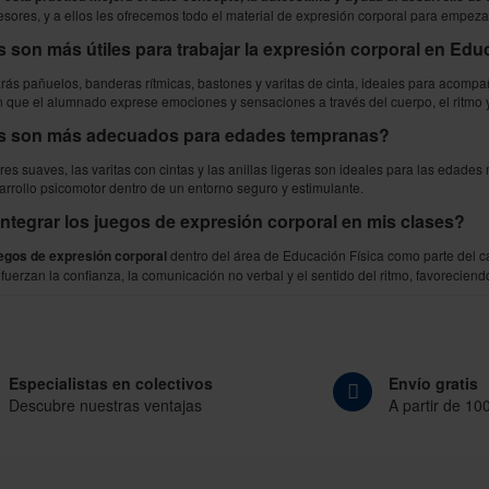
esores, y a ellos les ofrecemos todo el material de expresión corporal para empezar
 son más útiles para trabajar la expresión corporal en
E
du
rás pañuelos, banderas rítmicas, bastones y varitas de cinta, ideales para acompa
n que el alumnado exprese emociones y sensaciones a través del cuerpo, el ritmo y
es son más adecuados para edades tempranas?
es suaves, las varitas con cintas y las anillas ligeras son ideales para las edade
arrollo psicomotor dentro de un entorno seguro y estimulante.
tegrar los juegos de expresión corporal en mis clases?
egos de expresión corporal
dentro del área de
E
ducación
F
ísica
como parte del c
fuerzan la confianza, la comunicación no verbal y el sentido del ritmo, favoreciendo
Especialistas en colectivos
Envío gratis
Descubre nuestras ventajas
A partir de 10