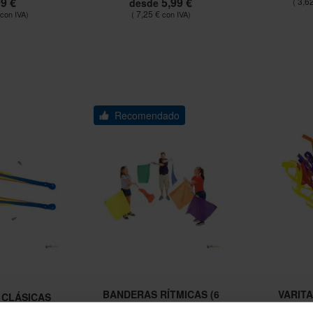
99 €
5,99 €
3,6
desde
7,25 €
Recomendado
BANDERAS RÍTMICAS (6
VARITA
 CLÁSICAS
UNIDADES)
ARCOÍRIS