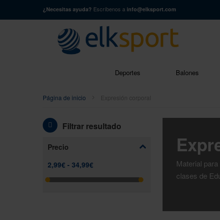
Escríbenos a
¿Necesitas ayuda?
info@elksport.com
Buscar
Deportes
Balones
Página de inicio
Expresión corporal
Filtrar resultado
Expre
Precio
Material para
clases de Edu