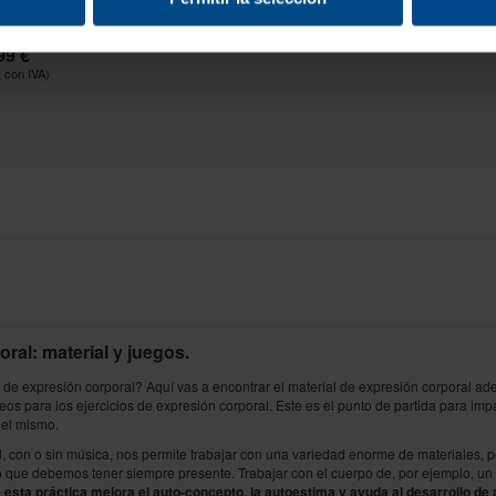
OPERATIVA
99 €
€
ral: material y juegos.
o de expresión corporal? Aquí vas a encontrar el material de expresión corporal ade
eos para los ejercicios de expresión corporal. Este es el punto de partida para im
del mismo.
, con o sin música, nos permite trabajar con una variedad enorme de materiales, p
o que debemos tener siempre presente. Trabajar con el cuerpo de, por ejemplo, un ni
e esta práctica mejora el auto-concepto, la autoestima y ayuda al desarrollo de 