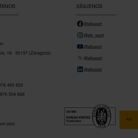
TANOS
SÍGUENOS
@elksport
@elk_sport
om
@elksport
vis, 16 · 50197 (Zaragoza)
@elksport
@elksport
 976 463 820
 976 504 868
PIN
ort.com