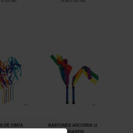
2 €
8,46 €
S DE CINTA
BASTONES ARCOÍRIS (2
 (6 UNIDADES)
UNIDADES)