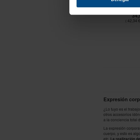
BANDA CO
34,
42,34 
Expresión corpo
¿Lo tuyo es el trabaj
otros accesorios idón
a la conciencia total 
La expresión corporal
cuerpo, y esto es alg
etc.
La realización d