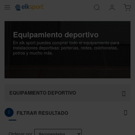
Equipamiento deportivo
En elk sport puedes comprar todo el equipamiento para
instalaciones deportivas: porterías, redes, colchonetas,
potros y mucho más.
EQUIPAMIENTO DEPORTIVO
FILTRAR RESULTADO
Página
You're currently reading page
Página
Página
Página
Página
Página
Siguiente
1
2
3
4
5
Ordenar por