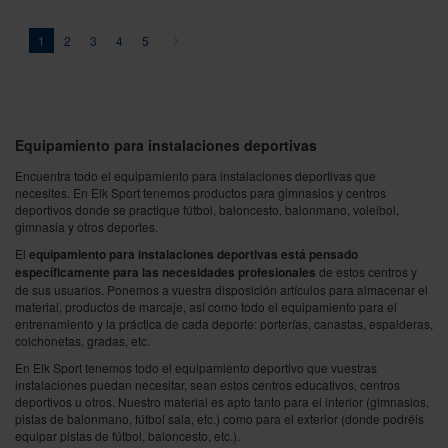
Página
You're currently reading page
Página
Página
Página
Página
Página
Siguiente
1
2
3
4
5
Equipamiento para instalaciones deportivas
Encuentra todo el equipamiento para instalaciones deportivas que
necesites. En Elk Sport tenemos productos para gimnasios y centros
deportivos donde se practique fútbol, baloncesto, balonmano, voleibol,
gimnasia y otros deportes.
El
equipamiento para instalaciones deportivas está pensado
específicamente para las necesidades profesionales
de estos centros y
de sus usuarios. Ponemos a vuestra disposición artículos para almacenar el
material, productos de marcaje, así como todo el equipamiento para el
entrenamiento y la práctica de cada deporte: porterías, canastas, espalderas,
colchonetas, gradas, etc.
En Elk Sport tenemos todo el equipamiento deportivo que vuestras
instalaciones puedan necesitar, sean estos centros educativos, centros
deportivos u otros. Nuestro material es apto tanto para el interior (gimnasios,
pistas de balonmano, fútbol sala, etc.) como para el exterior (donde podréis
equipar pistas de fútbol, baloncesto, etc.).