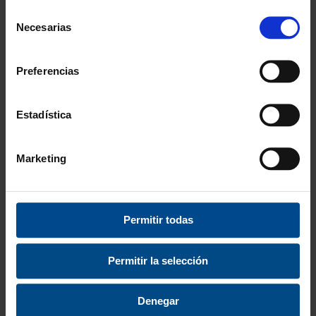
Selección
Necesarias
de
consentimiento
Preferencias
Estadística
Marketing
RED BÁDMINTON
MARCADOR
ENTRENAMIENTO
TRIANGULAR PEQUEÑO
Permitir todas
24,99 €
25,99 €
30,24 €
31,45 €
Permitir la selección
Denegar