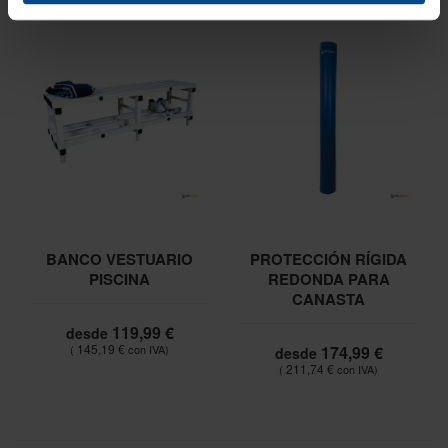
BANCO VESTUARIO
PROTECCIÓN RÍGIDA
PISCINA
REDONDA PARA
CANASTA
119,99 €
desde
145,19 €
174,99 €
desde
211,74 €