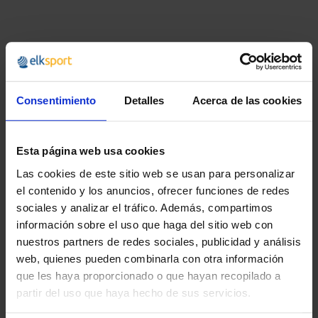
Consentimiento
Detalles
Acerca de las cookies
Esta página web usa cookies
Las cookies de este sitio web se usan para personalizar
el contenido y los anuncios, ofrecer funciones de redes
sociales y analizar el tráfico. Además, compartimos
RED VOLEIBOL
BANCO SUECO
información sobre el uso que haga del sitio web con
nuestros partners de redes sociales, publicidad y análisis
44,99 €
199,99 €
desde
desde
web, quienes pueden combinarla con otra información
54,44 €
241,99 €
que les haya proporcionado o que hayan recopilado a
partir del uso que haya hecho de sus servicios.