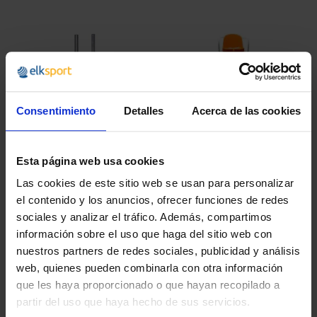
Consentimiento
Detalles
Acerca de las cookies
Esta página web usa cookies
Las cookies de este sitio web se usan para personalizar
JUEGO 2 POSTES
SILLA PARA JUEZ DE
el contenido y los anuncios, ofrecer funciones de redes
MULTIDEPORTE FIJOS
TENIS
ALUMINIO
sociales y analizar el tráfico. Además, compartimos
información sobre el uso que haga del sitio web con
499,99 €
nuestros partners de redes sociales, publicidad y análisis
604,99 €
749,99 €
907,49 €
web, quienes pueden combinarla con otra información
que les haya proporcionado o que hayan recopilado a
partir del uso que haya hecho de sus servicios.