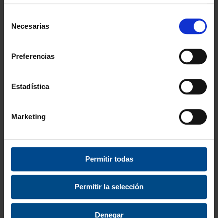
Selección
Necesarias
de
consentimiento
Preferencias
Estadística
Marketing
SUPERFICIE COURTY 2
MÁQUINA DE
ENCORDAR VICTOR VE-
80
41,99 €
50,81 €
Permitir todas
Permitir la selección
Denegar