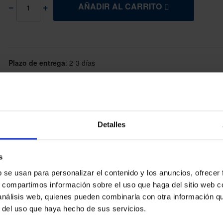
AÑADIR AL CARRITO
Plazo de entrega
:
2-3 días
Referencia
:
K10058
Marca
:
Handi Life Sport
Detalles
s
de primera calidad,
cosido a mano. Las bolas están diseñadas para ser duraderas 
e 12 pelotas de juego (6 rojas y 6 azules) y una pelota blanca de puntería. Vienen 
b se usan para personalizar el contenido y los anuncios, ofrecer
plen los estándares de competición internacional (IBC)
, lo que garantiza la fiab
s, compartimos información sobre el uso que haga del sitio web 
 análisis web, quienes pueden combinarla con otra información q
r del uso que haya hecho de sus servicios.