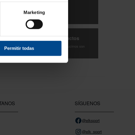
3 Años de garantía
Marketing
Compra con total tranquilidad.
Testeamos los productos
Todas las novedades que introducimos son
Permitir todas
probadas por nuestro equipo.
TANOS
SÍGUENOS
@elksport
@elk_sport