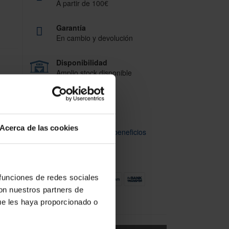
A partir de 100€
Garantía
En cambio y devolución
Disponibilidad
Amplio stock disponible
Calidad
ISO 9001:2015
Acerca de las cookies
Descubre todos nuestros beneficios
FORMAS DE PAGO
y
en una
 funciones de redes sociales
ilidad
con nuestros partners de
ue les haya proporcionado o