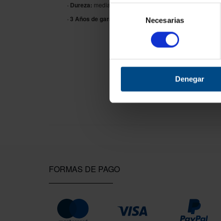
· Dureza:
media.
Selección
· 3 Años de garantía.
Necesarias
de
consentimiento
Denegar
FORMAS DE PAGO