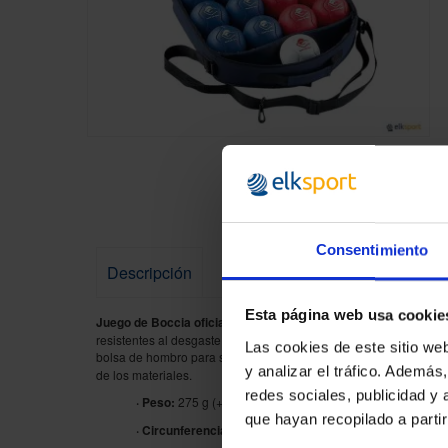
Skip
to
the
beginning
of
the
Consentimiento
images
Descripción
gallery
Esta página web usa cookie
Juego de Boccia oficial fabricado en cuero sintético japonés 
resistentes al desgaste y para ofrecer un tacto agradable. Inlcuy
Las cookies de este sitio we
bolsa de hombro para su transporte y almacenaje.
Las bolas cum
y analizar el tráfico. Ademá
de los materiales.
redes sociales, publicidad y
· Peso:
275 g (+/- 12 g).
que hayan recopilado a parti
· Circunferencia:
270 mm (+/- 8 mm).