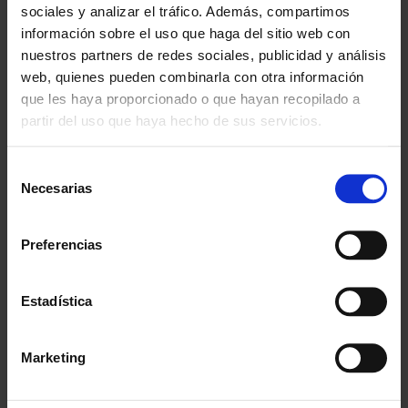
sociales y analizar el tráfico. Además, compartimos
información sobre el uso que haga del sitio web con
Garantía
nuestros partners de redes sociales, publicidad y análisis
En cambio y devolución
web, quienes pueden combinarla con otra información
que les haya proporcionado o que hayan recopilado a
Disponibilidad
Amplio stock disponible
partir del uso que haya hecho de sus servicios.
Calidad
Selección
ISO 9001:2015
Necesarias
de
consentimiento
Descubre todos nuestros beneficios
Preferencias
FORMAS DE PAGO
Estadística
Marketing
3 Años de garantía
Compra con total tranquilidad.