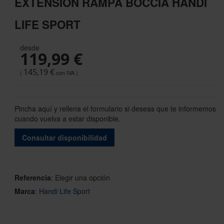
EXTENSIÓN RAMPA BOCCIA HANDI
the
beginning
LIFE SPORT
of
the
images
desde
119,99 €
gallery
145,19 €
Pincha aquí y rellena el formulario si deseas que te informemos
cuando vuelva a estar disponible.
Consultar disponibilidad
Referencia
:
Elegir una opción
Marca
:
Handi Life Sport