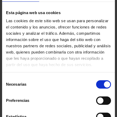
Esta página web usa cookies
Las cookies de este sitio web se usan para personalizar
el contenido y los anuncios, ofrecer funciones de redes
sociales y analizar el tráfico. Además, compartimos
información sobre el uso que haga del sitio web con
nuestros partners de redes sociales, publicidad y análisis
web, quienes pueden combinarla con otra información
que les haya proporcionado o que hayan recopilado a
partir del uso que haya hecho de sus servicios.
Selección
BALÓN BALONCESTO
BALÓN BALONCESTO
Necesarias
de
TW 12 PANELES NOVA |
ELK MATCH | TALLA 6
TALLA 6
consentimiento
7,19 €
desde
Preferencias
8,70 €
10,99 €
desde
13,30 €
Estadística