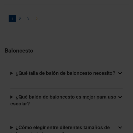
Página
You're currently reading page
Página
Página
Página
Siguiente
1
2
3
Baloncesto
¿Qué talla de balón de baloncesto necesito?
¿Qué balón de baloncesto es mejor para uso
escolar?
¿Cómo elegir entre diferentes tamaños de