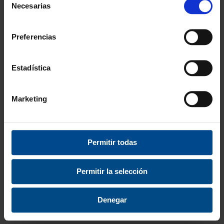
Necesarias
de
consentimiento
Preferencias
Estadística
Marketing
BALÓN VOLEIBOL
BALÓN VOLEIBOL
Permitir todas
SUAVE
ULTRASOFT INICIA 3
Permitir la selección
5,99 €
13,49 €
desde
desde
7,25 €
16,32 €
Denegar