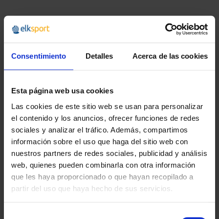
Recomendado
Consentimiento
Detalles
Acerca de las cookies
Esta página web usa cookies
Las cookies de este sitio web se usan para personalizar
el contenido y los anuncios, ofrecer funciones de redes
sociales y analizar el tráfico. Además, compartimos
información sobre el uso que haga del sitio web con
BALÓN MINIVOLEIBOL
BALÓN VOLEIBOL
nuestros partners de redes sociales, publicidad y análisis
ELK VB-5000
SUPERBLANDO
web, quienes pueden combinarla con otra información
que les haya proporcionado o que hayan recopilado a
14,95 €
4,99 €
desde
desde
partir del uso que haya hecho de sus servicios.
18,09 €
6,04 €
Selección