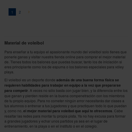
Página
You're currently reading page
Página
Página
Siguiente
1
2
Material de voleibol
Para enseñar a tu equipo el apasionante mundo del voleibol solo tienes que
ponerle ganas y visitar nuestra tienda online para comprar el mejor material
de. Tienes todos los balones que puedas buscar, tanto los de iniciación si
eres principiante como los de espuma o los balones especiales para vóley
playa.
El voleibol es un deporte donde
además de una buena forma física se
requieren habilidades para trabajar en equipo a la vez que prepararse
para competir
. A veces no sólo basta con jugar bien, y la diferencia entre los
que ganan y pierden reside en la buena compenetración con los miembros
de tu propio equipo. Para no cometer ningún error necesitarás dar clases a
tus alumnos o entrenar a tus jugadores y que practiquen todo lo que puedan
y, como no,
el mejor material para voleibol que aquí te ofrecemos
. Cabe
resaltar las redes para montar tu propia pista. Ya no hay excusa para formar
a grandes jugadores y echar unos partidos ya sea en el lugar de
entrenamiento, en la playa o en el instituto o en el colegio.