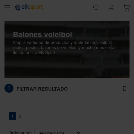
Balones voleibol
Amplia variedad de productos y material de voleibol:
redes, postes, balones de voleibol y mucho más en la
tienda online Elk Sport.
FILTRAR RESULTADO
Página
You're currently reading page
Página
Página
Siguiente
1
2
Ordenar por