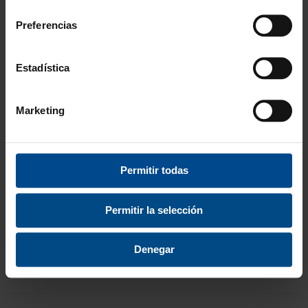
consentimiento
Recomendado
Preferencias
Estadística
Marketing
BALÓN MEDICINAL
BALÓN MEDICINAL
Permitir todas
SKIN BALL TRIAL
FLUIBALL
Permitir la selección
13,99 €
11,99 €
desde
16,93 €
14,51 €
Denegar