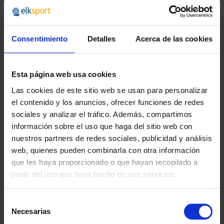
Recomendado
Consentimiento
Detalles
Acerca de las cookies
Esta página web usa cookies
Las cookies de este sitio web se usan para personalizar
el contenido y los anuncios, ofrecer funciones de redes
sociales y analizar el tráfico. Además, compartimos
información sobre el uso que haga del sitio web con
BALÓN MEDICINAL WTB
BALÓN MEDICINAL CON
nuestros partners de redes sociales, publicidad y análisis
SOFT TRIAL
ASA TRIAL
web, quienes pueden combinarla con otra información
que les haya proporcionado o que hayan recopilado a
16,95 €
23,95 €
desde
desde
partir del uso que haya hecho de sus servicios.
20,51 €
28,98 €
Selección
Necesarias
de