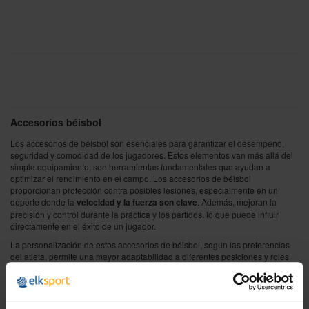
Accesorios béisbol
Los accesorios de béisbol son esenciales para garantizar el desempeño,
seguridad y comodidad de los jugadores. Estos elementos van más allá del
simple equipamiento; son herramientas fundamentales que ayudan a
optimizar el rendimiento en el campo. Los accesorios de béisbol
proporcionan protección contra posibles lesiones, especialmente en un
deporte donde la
velocidad y la fuerza son clave
. Además, mejoran la
precisión y control durante la práctica y los partidos, lo que puede influir
directamente en el éxito de un jugador.
La personalización de estos accesorios de béisbol, según las preferencias
del atleta, permite una mayor adaptabilidad a diferentes posiciones y roles
dentro del equipo. Aparte de mejorar el rendimiento, también cumplen una
función estética y de identificación, ya que el equipo forma parte de la
imagen profesional del jugador.