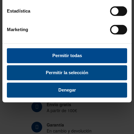
Estadística
¿Estos accesorios están pensados solo
para competición?
Marketing
Permitir todas
Desde 1988
Innovando contigo
Permitir la selección
Especialistas en colectivos
Descubre nuestras ventajas
Denegar
Envío gratis
A partir de 100€
Garantía
En cambio y devolución