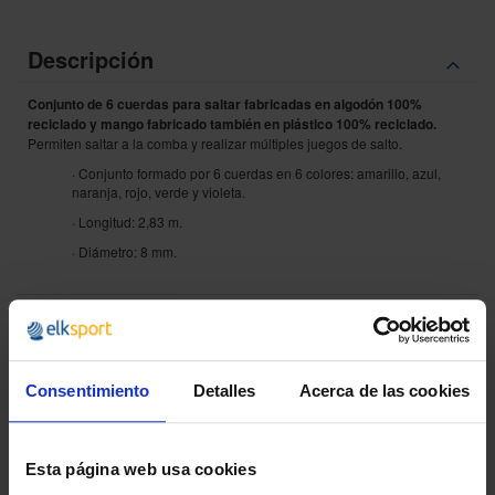
Descripción
Conjunto de 6 cuerdas para saltar fabricadas en algodón 100%
reciclado
y mango fabricado también en plástico 100% reciclado.
Permiten saltar a la comba y realizar múltiples juegos de salto.
· Conjunto formado por 6 cuerdas en 6 colores: amarillo, azul,
naranja, rojo, verde y violeta.
· Longitud: 2,83 m.
· Diámetro: 8 mm.
¿POR QUÉ ELEGIRNOS?
Consentimiento
Detalles
Acerca de las cookies
Desde 1988
Innovando contigo
Esta página web usa cookies
Especialistas en colectivos