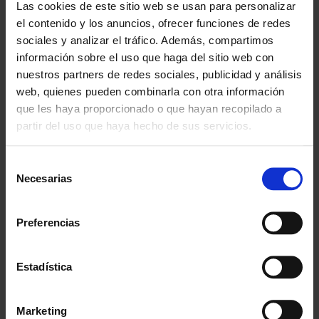
Las cookies de este sitio web se usan para personalizar
Descubre nuestras ventajas
el contenido y los anuncios, ofrecer funciones de redes
sociales y analizar el tráfico. Además, compartimos
Envío gratis
información sobre el uso que haga del sitio web con
A partir de 100€
nuestros partners de redes sociales, publicidad y análisis
web, quienes pueden combinarla con otra información
Garantía
En cambio y devolución
que les haya proporcionado o que hayan recopilado a
partir del uso que haya hecho de sus servicios.
Disponibilidad
Amplio stock disponible
Selección
Necesarias
de
Calidad
consentimiento
ISO 9001:2015
Preferencias
Descubre todos nuestros beneficios
Estadística
FORMAS DE PAGO
Marketing