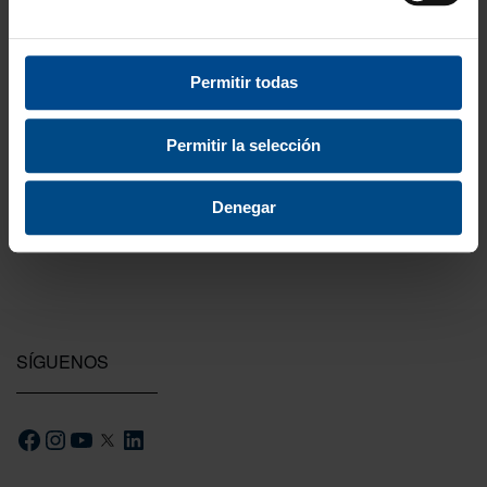
3 Años de garantía
Permitir todas
Compra con total tranquilidad.
Permitir la selección
Testeamos los productos
Todas las novedades que introducimos son
probadas por nuestro equipo.
Denegar
SÍGUENOS