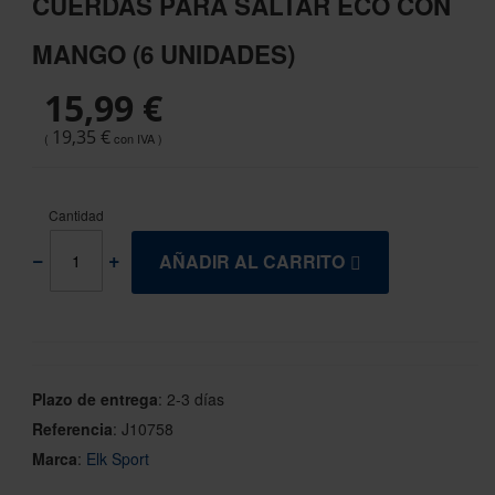
CUERDAS PARA SALTAR ECO CON
the
beginning
MANGO (6 UNIDADES)
of
the
15,99 €
images
gallery
19,35 €
Cantidad
AÑADIR AL CARRITO
Plazo de entrega
:
2-3 días
Referencia
:
J10758
Marca
:
Elk Sport