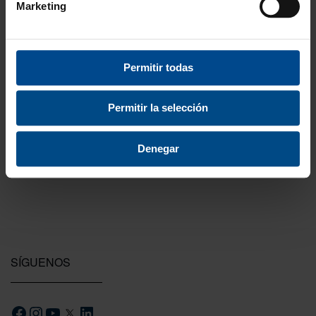
Marketing
3 Años de garantía
Permitir todas
Compra con total tranquilidad.
Permitir la selección
Testeamos los productos
Todas las novedades que introducimos son
Denegar
probadas por nuestro equipo.
SÍGUENOS