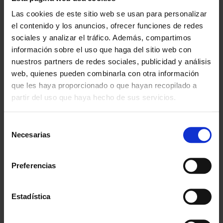
Las cookies de este sitio web se usan para personalizar
Especialistas en colectivos
el contenido y los anuncios, ofrecer funciones de redes
Descubre nuestras ventajas
sociales y analizar el tráfico. Además, compartimos
información sobre el uso que haga del sitio web con
Envío gratis
A partir de 100€
nuestros partners de redes sociales, publicidad y análisis
web, quienes pueden combinarla con otra información
Garantía
que les haya proporcionado o que hayan recopilado a
En cambio y devolución
partir del uso que haya hecho de sus servicios.
Disponibilidad
Selección
Amplio stock disponible
Necesarias
de
consentimiento
Calidad
ISO 9001:2015
Preferencias
Descubre todos nuestros beneficios
Estadística
FORMAS DE PAGO