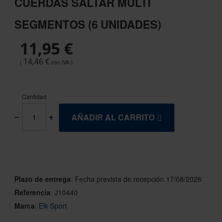
CUERDAS SALTAR MULTI
the
beginning
SEGMENTOS (6 UNIDADES)
of
the
11,95 €
images
gallery
14,46 €
Cantidad
AÑADIR AL CARRITO
Plazo de entrega
:
Fecha prevista de recepción 17/08/2026
Referencia
:
J10440
Marca
:
Elk Sport