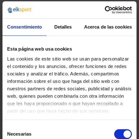
Consentimiento
Detalles
Acerca de las cookies
Esta página web usa cookies
Las cookies de este sitio web se usan para personalizar
el contenido y los anuncios, ofrecer funciones de redes
sociales y analizar el tráfico. Además, compartimos
información sobre el uso que haga del sitio web con
nuestros partners de redes sociales, publicidad y análisis
ALETAS PIXEL CRESSI
GAFAS DE NATACIÓN
web, quienes pueden combinarla con otra información
CRESSI FOX
que les haya proporcionado o que hayan recopilado a
20,45 €
partir del uso que haya hecho de sus servicios.
desde
24,74 €
12,99 €
15,72 €
Selección
Necesarias
de