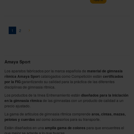
Página
You're currently reading page
Página
Página
Siguiente
1
2
Amaya Sport
Los aparatos fabricados por la marca española de
material de gimnasia
rítmica Amaya Sport
catalogados como Competición están
certificados
por la FIG
garantizando su calidad para la práctica de las diferentes
disciplinas de gimnasia rítmica.
Los productos de la línea Entrenamiento están
diseñados para la iniciación
en la gimnasia rítmica
de las gimnastas con un producto de calidad a un
precio ajustado.
La gama de artículos de gimnasia rítmica comprende
aros, cintas, mazas,
pelotas y cuerdas
así como accesorios para su transporte.
Están diseñados en una
amplia gama de colores
para que encuentres el
que mejor se adapte a lo que buscas.