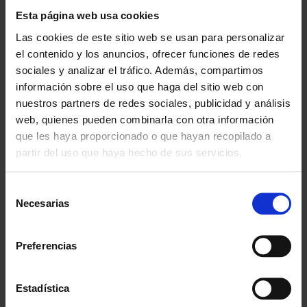
Esta página web usa cookies
Las cookies de este sitio web se usan para personalizar
el contenido y los anuncios, ofrecer funciones de redes
sociales y analizar el tráfico. Además, compartimos
información sobre el uso que haga del sitio web con
nuestros partners de redes sociales, publicidad y análisis
web, quienes pueden combinarla con otra información
que les haya proporcionado o que hayan recopilado a
partir del uso que haya hecho de sus servicios.
Selección
Necesarias
de
CINTA RÍTMICA
CINTA ADHESIVA
consentimiento
COMPETICIÓN
CAMALEÓN
DECORACIÓN AROS
Preferencias
AMAYA
15,29 €
18,50 €
6,15 €
Estadística
desde
7,44 €