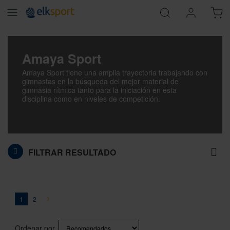
Amaya Sport
Amaya Sport tiene una amplia trayectoria trabajando con
gimnastas en la búsqueda del mejor material de
gimnasia rítmica tanto para la iniciación en esta
disciplina como en niveles de competición.
FILTRAR RESULTADO
Página
You're currently reading page
Página
Página
Siguiente
1
2
Ordenar por