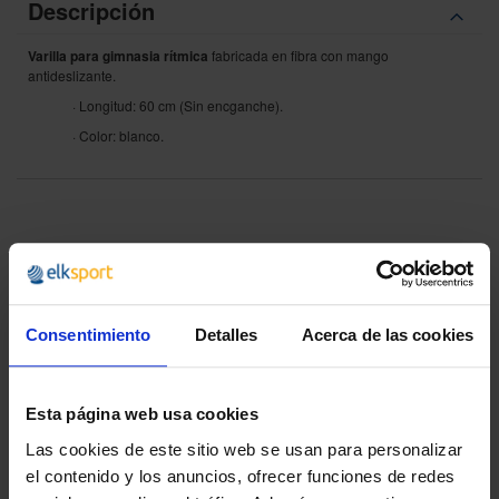
Descripción
Varilla para gimnasia rítmica
fabricada en fibra con mango
antideslizante.
· Longitud: 60 cm (Sin encganche).
· Color: blanco.
¿POR QUÉ ELEGIRNOS?
Desde 1988
Innovando contigo
Consentimiento
Detalles
Acerca de las cookies
Especialistas en colectivos
Descubre nuestras ventajas
Esta página web usa cookies
Las cookies de este sitio web se usan para personalizar
Envío gratis
A partir de 100€
el contenido y los anuncios, ofrecer funciones de redes