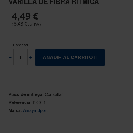
VARILLA DE FIBRA RÍTMICA
the
beginning
4,49 €
of
the
5,43 €
images
gallery
Cantidad
AÑADIR AL CARRITO
Plazo de entrega
:
Consultar
Referencia
:
I10011
Marca
:
Amaya Sport