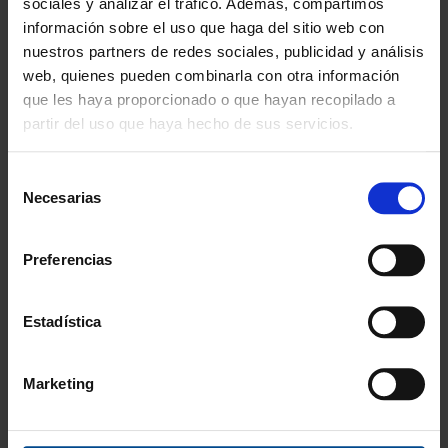
sociales y analizar el tráfico. Además, compartimos
Garantía
información sobre el uso que haga del sitio web con
En cambio y devolución
nuestros partners de redes sociales, publicidad y análisis
web, quienes pueden combinarla con otra información
Disponibilidad
que les haya proporcionado o que hayan recopilado a
Amplio stock disponible
partir del uso que haya hecho de sus servicios.
Calidad
Selección
ISO 9001:2015
Necesarias
de
consentimiento
Descubre todos nuestros beneficios
Preferencias
FORMAS DE PAGO
Estadística
Marketing
3 Años de garantía
Compra con total tranquilidad.