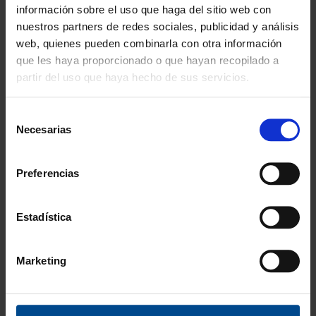
información sobre el uso que haga del sitio web con
En cambio y devolución
nuestros partners de redes sociales, publicidad y análisis
web, quienes pueden combinarla con otra información
Disponibilidad
Amplio stock disponible
que les haya proporcionado o que hayan recopilado a
partir del uso que haya hecho de sus servicios.
Calidad
ISO 9001:2015
Selección
Necesarias
de
Descubre todos nuestros beneficios
consentimiento
FORMAS DE PAGO
Preferencias
Estadística
3 Años de garantía
Marketing
Compra con total tranquilidad.