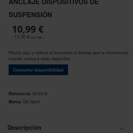
ANCLAJE DISPOSITIVOS DE
the
beginning
SUSPENSIÓN
of
the
10,99 €
images
gallery
13,30 €
Pincha aquí y rellena el formulario si deseas que te informemos
cuando vuelva a estar disponible.
Consultar disponibilidad
Referencia
:
N10516
Marca
:
Elk Sport
Descripción