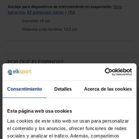
Anclaje para dispositivos de entrenamiento en suspensión:
Sling
trainer pro
,
XT suspension trainer
y
TRX
.
· Diámetro: 18 cm.
· Distancia entre tornillos: 13,5 cm.
¿POR QUÉ ELEGIRNOS?
Desde 1988
Innovando contigo
Consentimiento
Detalles
Acerca de las cookies
Especialistas en colectivos
Descubre nuestras ventajas
Esta página web usa cookies
Envío gratis
Las cookies de este sitio web se usan para personalizar
A partir de 100€
el contenido y los anuncios, ofrecer funciones de redes
sociales y analizar el tráfico. Además, compartimos
Garantía