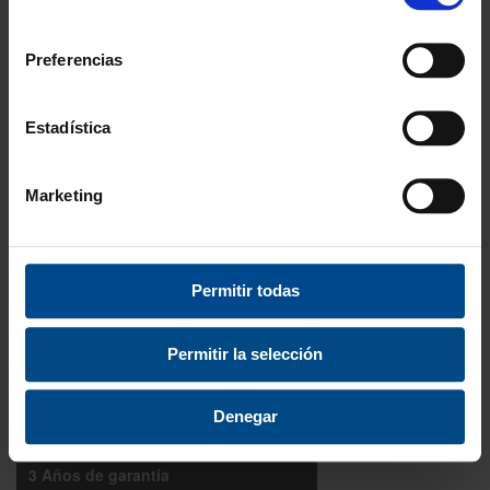
A partir de 100€
consentimiento
Preferencias
Garantía
En cambio y devolución
Estadística
Disponibilidad
Amplio stock disponible
Marketing
Calidad
ISO 9001:2015
Permitir todas
Descubre todos nuestros beneficios
FORMAS DE PAGO
Permitir la selección
Denegar
3 Años de garantía