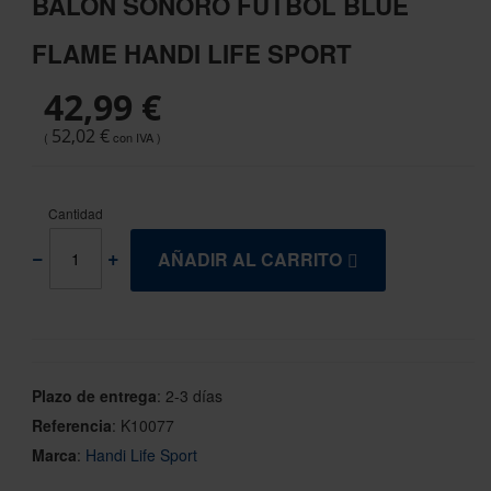
BALÓN SONORO FÚTBOL BLUE
the
beginning
FLAME HANDI LIFE SPORT
of
the
42,99 €
images
gallery
52,02 €
Cantidad
AÑADIR AL CARRITO
Plazo de entrega
:
2-3 días
Referencia
:
K10077
Marca
:
Handi Life Sport