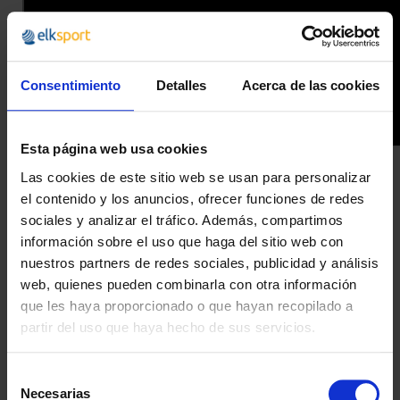
Consentimiento
Detalles
Acerca de las cookies
Esta página web usa cookies
Las cookies de este sitio web se usan para personalizar
el contenido y los anuncios, ofrecer funciones de redes
sociales y analizar el tráfico. Además, compartimos
¿POR QUÉ ELEGIRNOS?
información sobre el uso que haga del sitio web con
nuestros partners de redes sociales, publicidad y análisis
Desde 1988
web, quienes pueden combinarla con otra información
Innovando contigo
que les haya proporcionado o que hayan recopilado a
partir del uso que haya hecho de sus servicios.
Especialistas en colectivos
Descubre nuestras ventajas
Selección
Necesarias
Envío gratis
de