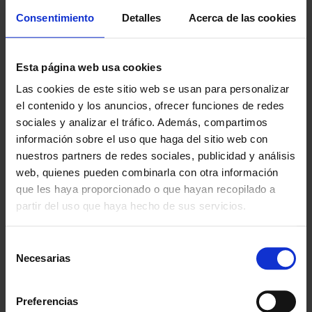
También disponible la oferta
10 colchonetas Training + 1
guardacolchonetas
.
Consentimiento
Detalles
Acerca de las cookies
Esta página web usa cookies
¿POR QUÉ ELEGIRNOS?
Las cookies de este sitio web se usan para personalizar
el contenido y los anuncios, ofrecer funciones de redes
Desde 1988
sociales y analizar el tráfico. Además, compartimos
Innovando contigo
información sobre el uso que haga del sitio web con
nuestros partners de redes sociales, publicidad y análisis
Especialistas en colectivos
web, quienes pueden combinarla con otra información
Descubre nuestras ventajas
que les haya proporcionado o que hayan recopilado a
partir del uso que haya hecho de sus servicios.
Envío gratis
A partir de 100€
Selección
Garantía
Necesarias
de
En cambio y devolución
consentimiento
Preferencias
Disponibilidad