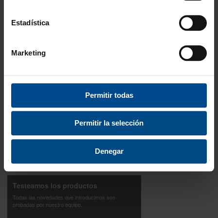
Amplio stock disponible
Estadística
Calidad
ISO 9001:2015
Marketing
Descubre todos nuestros beneficios
FORMAS DE PAGO
Permitir todas
Permitir la selección
3 Años de garantía
Denegar
Compra con total tranquilidad.
Testeamos los productos
Todas las novedades que introducimos son
probadas por nuestro equipo.