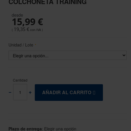
COLCHONETA TRAINING
the
beginning
desde
of
15,99 €
the
images
19,35 €
gallery
Unidad / Lote
Cantidad
AÑADIR AL CARRITO
Plazo de entrega
:
Elegir una opción