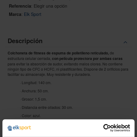
Referencia
:
Elegir una opción
Marca
:
Elk Sport
Descripción
Colchoneta de fitness de espuma de polietileno reticulado,
de
estructura celular cerrada,
con película protectora por ambas caras
para evitar la absorción de sudor, evitando malos olores. No contiene
ningún tipo de CFC o HCFC, ni plastificantes. Dispone de 2 orificios para
facilitar su almacenaje. Muy resistente y duradera.
· Longitud: 140 cm.
· Anchura: 50 cm.
· Grosor: 1,5 cm.
· Distancia entre ollados: 30 cm.
· Color: azul.
Disponible en
unidades o lotes de 10 colchonetas
a un precio más
económico.