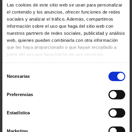
Especialistas en colectivos
Las cookies de este sitio web se usan para personalizar
Descubre nuestras ventajas
el contenido y los anuncios, ofrecer funciones de redes
sociales y analizar el tráfico. Además, compartimos
Envío gratis
información sobre el uso que haga del sitio web con
A partir de 100€
nuestros partners de redes sociales, publicidad y análisis
web, quienes pueden combinarla con otra información
Garantía
que les haya proporcionado o que hayan recopilado a
En cambio y devolución
partir del uso que haya hecho de sus servicios.
Disponibilidad
Amplio stock disponible
Selección
Necesarias
de
Calidad
consentimiento
ISO 9001:2015
Preferencias
Descubre todos nuestros beneficios
Estadística
FORMAS DE PAGO
Marketing