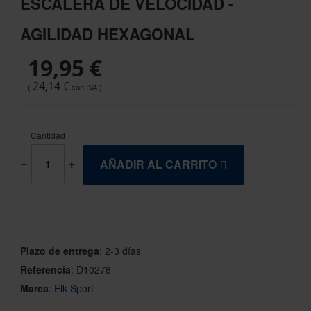
ESCALERA DE VELOCIDAD -
the
beginning
AGILIDAD HEXAGONAL
of
the
19,95 €
images
gallery
24,14 €
Cantidad
AÑADIR AL CARRITO
Plazo de entrega
:
2-3 días
Referencia
:
D10278
Marca
:
Elk Sport