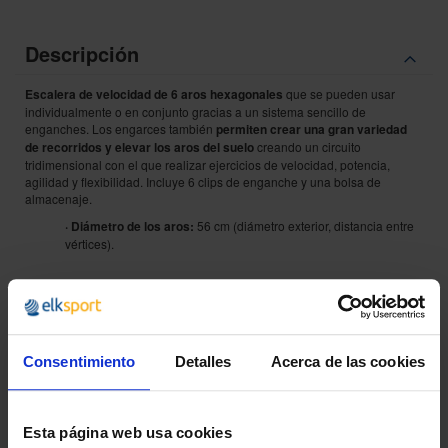
Descripción
Escalera de velocidad de 6 aros hexagonales
que se pueden usar
individualmente o en conjunto gracias a un sistema sencillo de
enganches. Los engarces también
permiten crear una gran variedad
de recorridos y elevar los aros del suelo
creando un circuito
tridimensional con el que realizar ejercicios de velocidad, potencia,
agilidad y flexibilidad. Incluye 6 clips de enganche y una bolsa de
almacenaje.
· Diámetro de los aros:
56 cm (diámetro exterior, distancia entre
vértices).
¿POR QUÉ ELEGIRNOS?
Consentimiento
Detalles
Acerca de las cookies
Desde 1988
Innovando contigo
Esta página web usa cookies