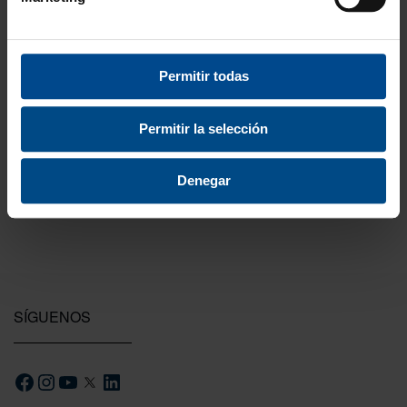
3 Años de garantía
Permitir todas
Compra con total tranquilidad.
Permitir la selección
Testeamos los productos
Todas las novedades que introducimos son
probadas por nuestro equipo.
Denegar
SÍGUENOS