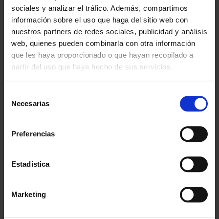
A partir de 100€
sociales y analizar el tráfico. Además, compartimos
información sobre el uso que haga del sitio web con
Garantía
nuestros partners de redes sociales, publicidad y análisis
En cambio y devolución
web, quienes pueden combinarla con otra información
que les haya proporcionado o que hayan recopilado a
Disponibilidad
partir del uso que haya hecho de sus servicios.
Amplio stock disponible
Calidad
Selección
ISO 9001:2015
Necesarias
de
consentimiento
Descubre todos nuestros beneficios
Preferencias
FORMAS DE PAGO
Estadística
Marketing
3 Años de garantía
Compra con total tranquilidad.