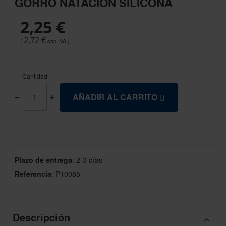
GORRO NATACIÓN SILICONA
the
beginning
2,25 €
of
the
2,72 €
images
gallery
Cantidad
AÑADIR AL CARRITO
Plazo de entrega
:
2-3 días
Referencia
:
P10085
Descripción