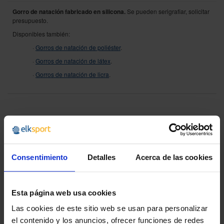
Gorro de natación fabricado en silicona.
Se pueden
serigrafiar, solicitar
presupuesto.
Disponibles también:
·
Gorros de natación de poliéster
.
·
Gorros de natación de látex
.
·
Gorros de natación de licra
.
¿POR QUÉ ELEGIRNOS?
Desde 1988
Consentimiento
Detalles
Acerca de las cookies
Innovando contigo
Especialistas en colectivos
Descubre nuestras ventajas
Esta página web usa cookies
Las cookies de este sitio web se usan para personalizar
Envío gratis
el contenido y los anuncios, ofrecer funciones de redes