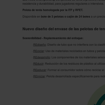
resistencia y durabilidad, para jugadores regulares o intensivos. 
Pelota de tenis homologada por la ITF y RFET.
Disponible en
bote de 3 pelotas o cajón de 24 botes
a un preci
Nuevo diseño del envase de las pelotas de t
Sostenibilidad - Replanteamiento del enfoque:
·
REdiseño
: Diseño de tubo que no interfiera con la clasif
·
REciclar
: Uso de materiales reciclados en tubos y pelota
·
REdesarrollo
: Los componentes de los materiales selecc
·
REducir
: Reducción de los residuos de plástico al utiliz
·
REeducar
: Formar al consumidor sobre cómo reciclar el p
·
REiniciar
: Pelota desarrollada específicamente para re