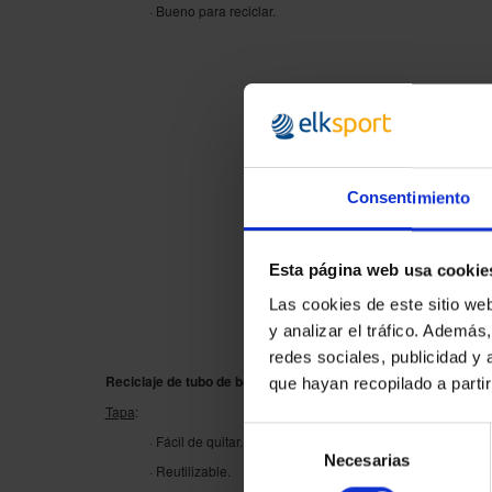
· Bueno para reciclar.
Consentimiento
Esta página web usa cookie
Las cookies de este sitio we
y analizar el tráfico. Ademá
redes sociales, publicidad y
Reciclaje de tubo de bolas optimizado - Redesarrollo:
que hayan recopilado a parti
Tapa
:
Selección
· Fácil de quitar.
Necesarias
de
· Reutilizable.
consentimiento