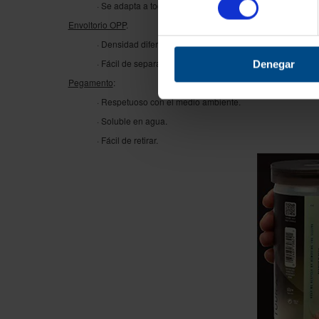
· Se adapta a todos los botes.
Envoltorio OPP
.
· Densidad diferente comparada a PET.
· Fácil de separar.
Denegar
Pegamento
:
· Respetuoso con el medio ambiente.
· Soluble en agua.
· Fácil de retirar.