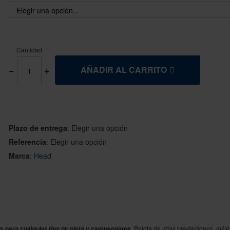
Cantidad
AÑADIR AL CARRITO
Plazo de entrega
:
Elegir una opción
Referencia
:
Elegir una opción
Marca
:
Head
s para cualquier tipo de pista y campeonatos.
Pelota de altas prestaciones, máx