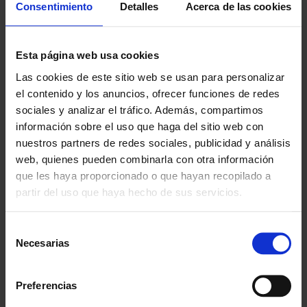
Consentimiento
Detalles
Acerca de las cookies
Esta página web usa cookies
¿POR QUÉ ELEGIRNOS?
Las cookies de este sitio web se usan para personalizar
Desde 1988
el contenido y los anuncios, ofrecer funciones de redes
Innovando contigo
sociales y analizar el tráfico. Además, compartimos
información sobre el uso que haga del sitio web con
Especialistas en colectivos
nuestros partners de redes sociales, publicidad y análisis
Descubre nuestras ventajas
web, quienes pueden combinarla con otra información
que les haya proporcionado o que hayan recopilado a
Envío gratis
partir del uso que haya hecho de sus servicios.
A partir de 100€
Selección
Garantía
Necesarias
En cambio y devolución
de
consentimiento
Disponibilidad
Preferencias
Amplio stock disponible