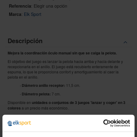
Referencia
:
Elegir una opción
Marca
:
Elk Sport
Descripción
Mejora la coordinación óculo manual sin que se caiga la pelota.
El objetivo del juego es lanzar la pelota hacia arriba y hacia delante y
recepcionarla en el anillo. El juego está recubierto enteramente de
espuma, lo que le proporciona confort y amortiguamiento al caer la
pelota en el anillo.
· Diámetro anillo receptor:
11,5 cm.
· Diámetro pelota:
7 cm.
Disponible en
unidades o conjuntos de 3 juegos 'lanzar y coger' en 3
colores
a un precio más económico.
Advertencias:
· Edad de uso: + 3 años.
· Usar siempre bajo supervisión adulta.