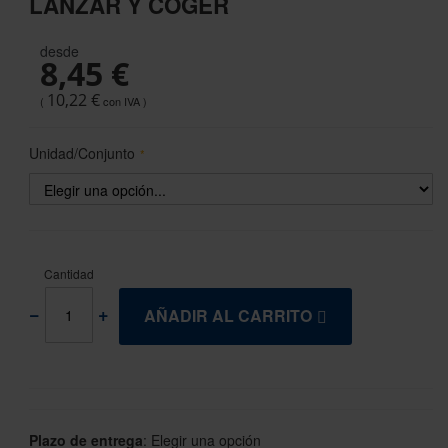
LANZAR Y COGER
the
beginning
desde
of
8,45 €
the
images
10,22 €
gallery
Unidad/Conjunto
Cantidad
AÑADIR AL CARRITO
Plazo de entrega
:
Elegir una opción