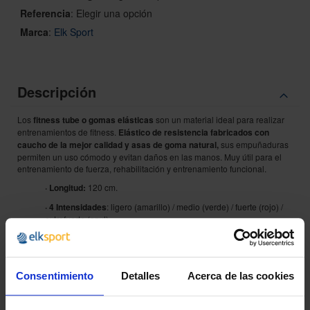
Referencia
:
Elegir una opción
Marca
:
Elk Sport
Descripción
Los
fitness tube o gomas elásticas
son un material ideal para realizar
entrenamientos de fitness.
Elástico de resistencia fabricados con
caucho de la mejor calidad y asas de goma natural,
sus empuñaduras
permiten un uso cómodo y evitan daños en las manos. Muy útil para el
entrenamiento de fuerza, rehabilitación y entrenamiento funcional.
· Longitud:
120 cm.
· 4 Intensidades
: ligero (amarillo) / medio (verde) / fuerte (rojo) /
extrafuerte (azul).
Consentimiento
Detalles
Acerca de las cookies
¿POR QUÉ ELEGIRNOS?