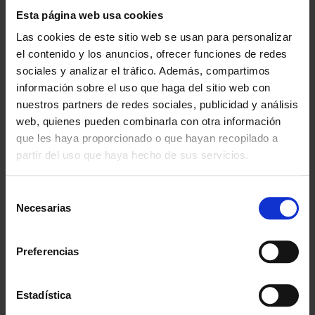
Desde 1988
Esta página web usa cookies
Innovando contigo
Las cookies de este sitio web se usan para personalizar
el contenido y los anuncios, ofrecer funciones de redes
Especialistas en colectivos
sociales y analizar el tráfico. Además, compartimos
Descubre nuestras ventajas
información sobre el uso que haga del sitio web con
nuestros partners de redes sociales, publicidad y análisis
Envío gratis
A partir de 100€
web, quienes pueden combinarla con otra información
que les haya proporcionado o que hayan recopilado a
Garantía
partir del uso que haya hecho de sus servicios.
En cambio y devolución
Selección
Disponibilidad
Necesarias
de
Amplio stock disponible
consentimiento
Calidad
Preferencias
ISO 9001:2015
Estadística
Descubre todos nuestros beneficios