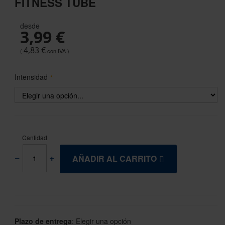
FITNESS TUBE
the
beginning
desde
of
3,99 €
the
images
4,83 €
gallery
Intensidad
Cantidad
AÑADIR AL CARRITO
Plazo de entrega
:
Elegir una opción