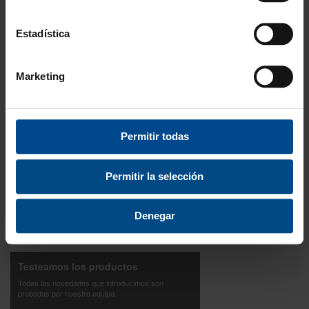
Amplio stock disponible
Estadística
Calidad
ISO 9001:2015
Marketing
Descubre todos nuestros beneficios
FORMAS DE PAGO
Permitir todas
Permitir la selección
3 Años de garantía
Denegar
Compra con total tranquilidad.
Testeamos los productos
Todas las novedades que introducimos son
probadas por nuestro equipo.