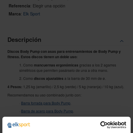
Referencia
:
Elegir una opción
Marca
:
Elk Sport
Descripción
Discos Body Pump con asas para entrenamientos de Body Pump y
fitness. Estos discos tienen un doble uso:
1. Como
mancuernas ergonómicas
gracias a los 2 agarres
simétricos que permiten pasárselo de una a otra mano.
2. Como
discos ajustables
a la barra de 30 mm de ø.
4 Pesos:
1,25 kg (amarillo) / 2,5 kg (verde) / 5 kg (naranja) / 10 kg (azul).
Recomendamos su uso combinado junto con:
·
Barra forrada para Body Pump
.
·
Barra de acero para Body Pump
.
·
Minibarra de acero para Body Pump
.
·
Cierres para barras
.