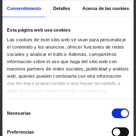
Disponible también el
conjunto Body Pump
formado por barra, discos y
cierres.
Consentimiento
Detalles
Acerca de las cookies
Esta página web usa cookies
¿POR QUÉ ELEGIRNOS?
Las cookies de este sitio web se usan para personalizar
el contenido y los anuncios, ofrecer funciones de redes
Desde 1988
sociales y analizar el tráfico. Además, compartimos
Innovando contigo
información sobre el uso que haga del sitio web con
nuestros partners de redes sociales, publicidad y análisis
Especialistas en colectivos
web, quienes pueden combinarla con otra información
Descubre nuestras ventajas
que les haya proporcionado o que hayan recopilado a
partir del uso que haya hecho de sus servicios.
Envío gratis
A partir de 100€
Selección
Necesarias
Garantía
de
En cambio y devolución
consentimiento
Preferencias
Disponibilidad