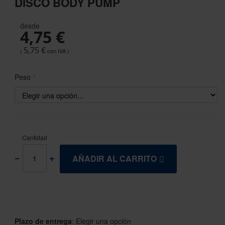
DISCO BODY PUMP
the
beginning
desde
of
4,75 €
the
images
5,75 €
gallery
Peso
Cantidad
AÑADIR AL CARRITO
Plazo de entrega
:
Elegir una opción