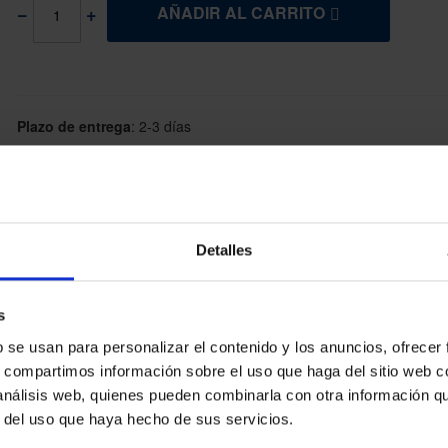
AÑADIR AL CARRITO
Plazo de entrega
:
2-3 días
Referencia
:
N10546
Marca
:
Elk Sport
Detalles
s
uerza muscular.
El conjunto de Body Pump te ofrece la
posibilidad de variar la ca
o, como mancuernas ergonómicas gracias a los 2 agarres simétricos que permiten
b se usan para personalizar el contenido y los anuncios, ofrecer
a de 30 mm de ø.
s, compartimos información sobre el uso que haga del sitio web 
 análisis web, quienes pueden combinarla con otra información q
r del uso que haya hecho de sus servicios.
mm de diámetro.