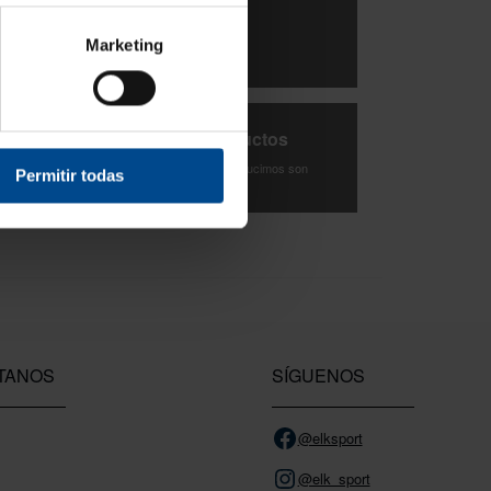
3 Años de garantía
Marketing
Compra con total tranquilidad.
Testeamos los productos
Todas las novedades que introducimos son
Permitir todas
probadas por nuestro equipo.
TANOS
SÍGUENOS
@elksport
@elk_sport