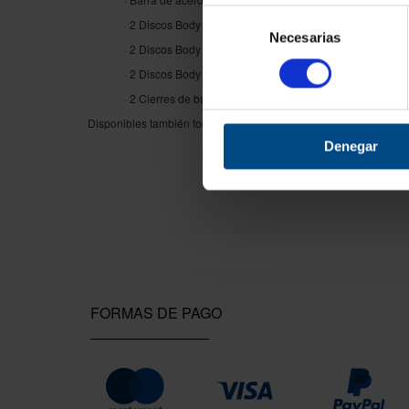
Selección
· 2 Discos Body Pump de 1,25 kg.
Necesarias
de
· 2 Discos Body Pump de 2,5 kg.
consentimiento
· 2 Discos Body Pump de 5 kg.
· 2 Cierres de barra.
Disponibles también todos los elementos individualmente:
barra
Denegar
FORMAS DE PAGO