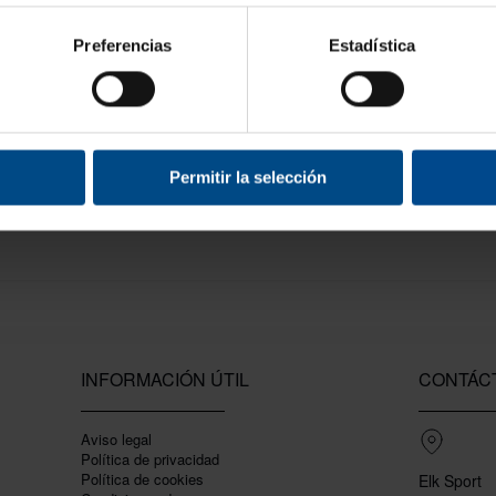
Preferencias
Estadística
 forrada para Body Pump
,
discos Body Pump
y
cierres
.
Permitir la selección
INFORMACIÓN ÚTIL
CONTÁC
Aviso legal
Política de privacidad
Polí­tica de cookies
Elk Sport