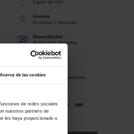
A partir de 100€
Garantía
En cambio y devolución
Disponibilidad
Amplio stock disponible
Calidad
ISO 9001:2015
Acerca de las cookies
Descubre todos nuestros beneficios
FORMAS DE PAGO
rga en
 funciones de redes sociales
con nuestros partners de
ue les haya proporcionado o