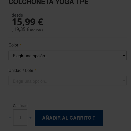
COLCHONETA YOGA TPE
the
beginning
desde
of
15,99 €
the
images
19,35 €
gallery
Color
Unidad / Lote
Cantidad
AÑADIR AL CARRITO