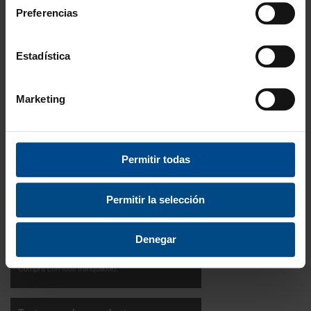
En cambio y devolución
Preferencias
Disponibilidad
Amplio stock disponible
Estadística
Calidad
Marketing
ISO 9001:2015
Descubre todos nuestros beneficios
Permitir todas
FORMAS DE PAGO
Permitir la selección
Denegar
3 Años de garantía
Compra con total tranquilidad.