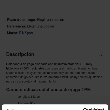
Plazo de entrega
:
Elegir una opción
Referencia
:
Elegir una opción
Marca
:
Elk Sport
Descripción
Colchoneta de yoga diseñada con un nuevo material TPE muy
higiénico y 100% reciclable
que respeta el medio ambiente. Ambas
superficies son muy cómodas, resistentes y tienen propiedades de
absorción de golpes.
Sin látex, caucho o PVC.
Incluye cintas ajustables
para su transporte y almacenamiento.
Características colchoneta de yoga TPE:
· Longitud: 183 cm.
· Anchura: 61 cm.
· Grosor: 0,6 cm.