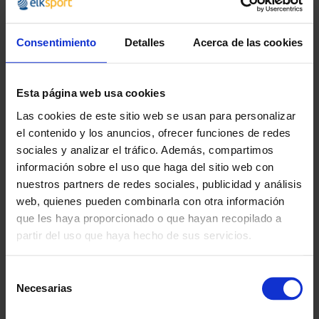
· 2 Combinaciones de colores: Morado - Rosa / Verde claro -
Verde oscuro.
Consentimiento
Detalles
Acerca de las cookies
Disponible en
unidades o lotes de 10 colchonetas
a un precio más
económico.
Esta página web usa cookies
Las cookies de este sitio web se usan para personalizar
el contenido y los anuncios, ofrecer funciones de redes
¿POR QUÉ ELEGIRNOS?
sociales y analizar el tráfico. Además, compartimos
información sobre el uso que haga del sitio web con
Desde 1988
Innovando contigo
nuestros partners de redes sociales, publicidad y análisis
web, quienes pueden combinarla con otra información
Especialistas en colectivos
que les haya proporcionado o que hayan recopilado a
Descubre nuestras ventajas
partir del uso que haya hecho de sus servicios.
Envío gratis
Selección
A partir de 100€
Necesarias
de
consentimiento
Garantía