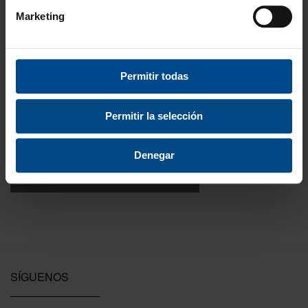
FORMAS DE PAGO
Marketing
Permitir todas
3 Años de garantía
Compra con total tranquilidad.
Permitir la selección
Testeamos los productos
Denegar
Todas las novedades que introducimos son
probadas por nuestro equipo.
SÍGUENOS