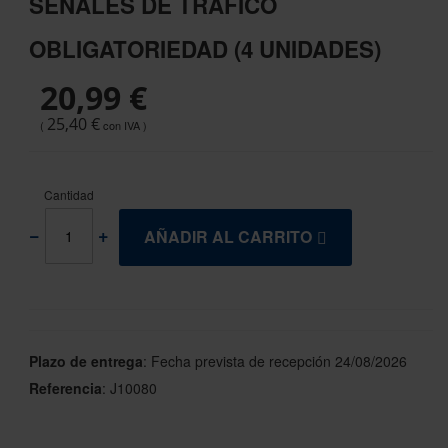
SEÑALES DE TRÁFICO
the
beginning
OBLIGATORIEDAD (4 UNIDADES)
of
the
20,99 €
images
gallery
25,40 €
Cantidad
AÑADIR AL CARRITO
Plazo de entrega
:
Fecha prevista de recepción 24/08/2026
Referencia
:
J10080