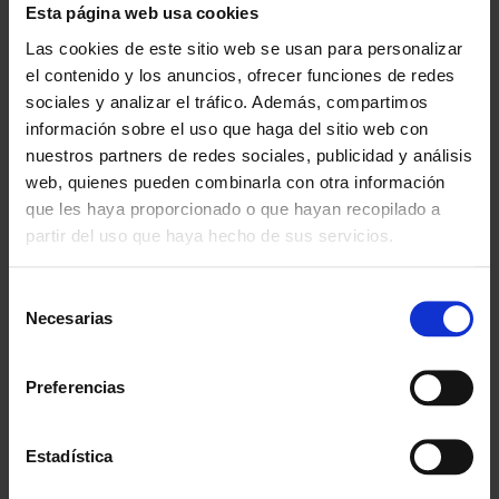
Esta página web usa cookies
Innovando contigo
Las cookies de este sitio web se usan para personalizar
Especialistas en colectivos
el contenido y los anuncios, ofrecer funciones de redes
Descubre nuestras ventajas
sociales y analizar el tráfico. Además, compartimos
información sobre el uso que haga del sitio web con
Envío gratis
nuestros partners de redes sociales, publicidad y análisis
A partir de 100€
web, quienes pueden combinarla con otra información
que les haya proporcionado o que hayan recopilado a
Garantía
partir del uso que haya hecho de sus servicios.
En cambio y devolución
Selección
Disponibilidad
Necesarias
Amplio stock disponible
de
consentimiento
Calidad
Preferencias
ISO 9001:2015
Descubre todos nuestros beneficios
Estadística