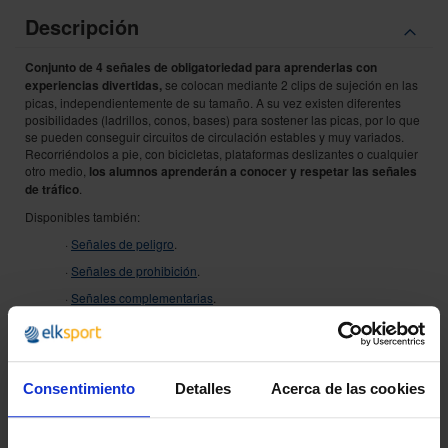
Descripción
Conjunto de 4 señales de obligatoriedad para aprenderlas con
experiencias divertidas,
se colocan mediante 2 clips de sujeción en las
picas, independientemente de su tamaño. A su vez existen diferentes
posibilidades (ladrillos, conos, bases) para sostener las picas, por lo que
se pueden conseguir circuitos de circulación estables y muy variados.
Recorriéndolos a pie, con bicicletas, plataformas deslizantes o cualquier
otro medio,
los alumnos aprenderán a conocer y respetar las señales
de tráfico
.
Disponibles también:
·
Señales de peligro
.
·
Señales de prohibición
.
·
Señales complementarias
.
Consentimiento
Detalles
Acerca de las cookies
¿POR QUÉ ELEGIRNOS?
Desde 1988