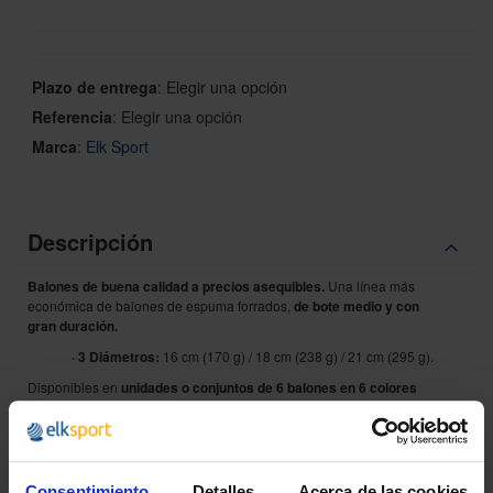
Plazo de entrega
:
Elegir una opción
Referencia
:
Elegir una opción
Marca
:
Elk Sport
Descripción
Balones de buena calidad a precios asequibles.
Una línea más
económica de balones de espuma forrados,
de bote medio y con
gran duración.
· 3 Diámetros:
16 cm (170 g) / 18 cm (238 g) / 21 cm (295 g).
Disponibles en
unidades o conjuntos de 6 balones en 6 colores
(amarillo, azul, naranja, rosa, verde, y violeta) a un precio más
económico.
El balón de 16 cm de ø es la elección perfecta para jugar a Launchball.
Consentimiento
Detalles
Acerca de las cookies