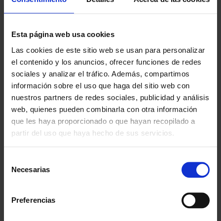
¿POR QUÉ ELEGIRNOS?
Esta página web usa cookies
Las cookies de este sitio web se usan para personalizar
Desde 1988
el contenido y los anuncios, ofrecer funciones de redes
Innovando contigo
sociales y analizar el tráfico. Además, compartimos
información sobre el uso que haga del sitio web con
Especialistas en colectivos
nuestros partners de redes sociales, publicidad y análisis
Descubre nuestras ventajas
web, quienes pueden combinarla con otra información
que les haya proporcionado o que hayan recopilado a
Envío gratis
A partir de 100€
partir del uso que haya hecho de sus servicios.
Garantía
Selección
En cambio y devolución
Necesarias
de
consentimiento
Disponibilidad
Amplio stock disponible
Preferencias