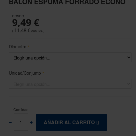
BALÓN ESPUMA FORRADO ECONO
the
beginning
desde
of
9,49 €
the
images
11,48 €
gallery
Diámetro
Unidad/Conjunto
Cantidad
AÑADIR AL CARRITO