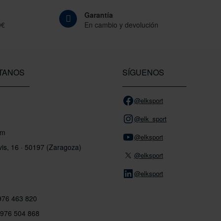
Garantía
0€
En cambio y devolución
TANOS
SÍGUENOS
@elksport
@elk_sport
om
@elksport
vis, 16 · 50197 (Zaragoza)
@elksport
@elksport
 976 463 820
 976 504 868