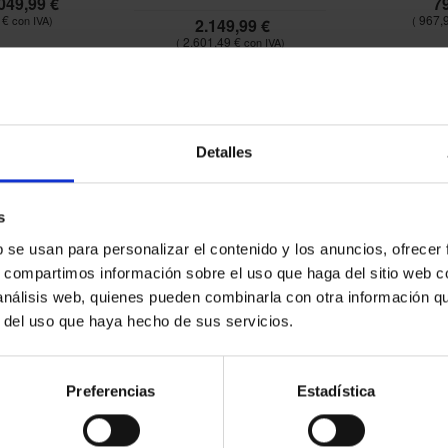
049,99 €
7
 €
967,
2.149,99 €
2.601,49 €
Detalles
s
b se usan para personalizar el contenido y los anuncios, ofrecer
s, compartimos información sobre el uso que haga del sitio web 
 análisis web, quienes pueden combinarla con otra información q
r del uso que haya hecho de sus servicios.
Preferencias
Estadística
TICIÓN 640
MESA COMPETICIÓN 740
RNILLEAU
ITTF CORNILLEAU