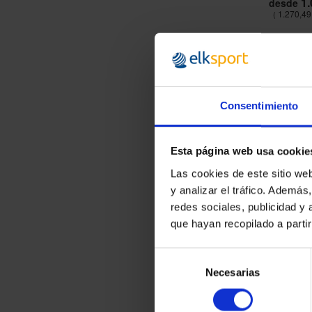
1.
desde
1.270,49
Consentimiento
Esta página web usa cookie
Las cookies de este sitio we
y analizar el tráfico. Ademá
redes sociales, publicidad y
que hayan recopilado a parti
Selección
Necesarias
de
consentimiento
MESA COMPE
ITTF CO