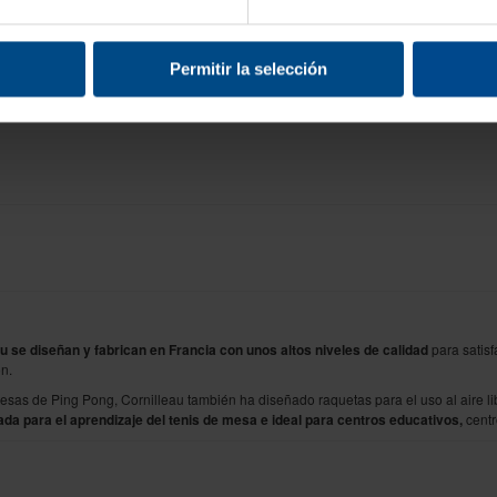
,99 €
975,99 €
desde
 €
1.180,95 €
Permitir la selección
 se diseñan y fabrican en Francia con unos altos niveles de calidad
para satisf
n.
mesas de Ping Pong, Cornilleau también ha diseñado raquetas para el uso al aire li
da para el aprendizaje del tenis de mesa e ideal para centros educativos,
centr