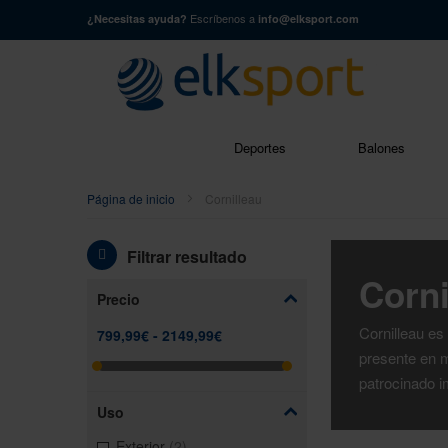
Escríbenos a
¿Necesitas ayuda?
info@elksport.com
Buscar
Deportes
Balones
Página de inicio
Cornilleau
Filtrar resultado
Corni
Precio
Cornilleau e
presente en m
patrocinado i
Uso
artículos
Exterior
2