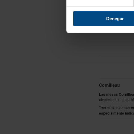
909
1.101,09
Denegar
Cornilleau
Las mesas Cornilleau
niveles de competició
Tras el éxito de sus 
especialmente indica