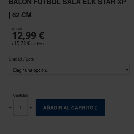
BALÓN FÚTBOL SALA ELK STAR XP
the
beginning
| 62 CM
of
the
images
desde
12,99 €
gallery
15,72 €
Unidad / Lote
Cantidad
AÑADIR AL CARRITO