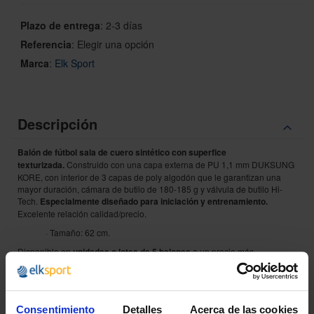
Plazo de entrega
:
2-3 días
Referencia
:
Elegir una opción
Marca
:
Elk Sport
Descripción
Balón de fútbol sala de cuero sintético con superfice
texturizada.
Construido con una capa externa de PU 1,1 mm DUKSUNG
KORE, con interior de 3 capas de poly algodón que le garantizan una
mayor duración, cámara de butilo de 180-185 g y válvula de butilo Hi-
Tech.
Especialmente diseñado para iniciación y entrenamiento.
Excelente relación calidad/precio.
· Tamaño: 62 cm.
Disponible en
unidades o lotes de 5 balones
a un precio más
económico.
También disponible en tamaños:
60 cm
/
58 cm
/
54 cm
.
Consentimiento
Detalles
Acerca de las cookies