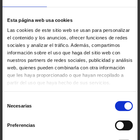
¿POR QUÉ ELEGIRNOS?
Esta página web usa cookies
Las cookies de este sitio web se usan para personalizar
Desde 1988
el contenido y los anuncios, ofrecer funciones de redes
Innovando contigo
sociales y analizar el tráfico. Además, compartimos
información sobre el uso que haga del sitio web con
Especialistas en colectivos
Descubre nuestras ventajas
nuestros partners de redes sociales, publicidad y análisis
web, quienes pueden combinarla con otra información
Envío gratis
que les haya proporcionado o que hayan recopilado a
A partir de 100€
partir del uso que haya hecho de sus servicios.
Garantía
Selección
En cambio y devolución
Necesarias
de
consentimiento
Disponibilidad
Amplio stock disponible
Preferencias
Calidad