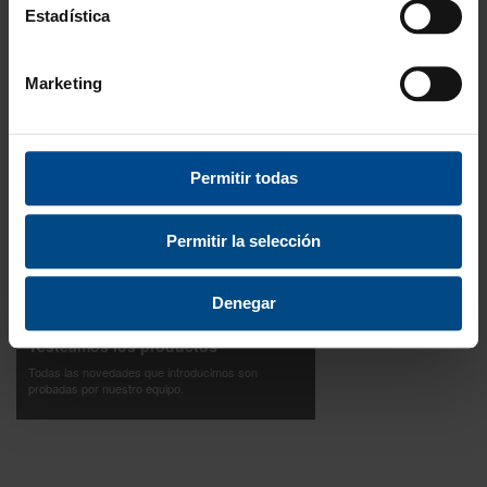
ISO 9001:2015
Estadística
Descubre todos nuestros beneficios
Marketing
FORMAS DE PAGO
Permitir todas
Permitir la selección
3 Años de garantía
Compra con total tranquilidad.
Denegar
Testeamos los productos
Todas las novedades que introducimos son
probadas por nuestro equipo.