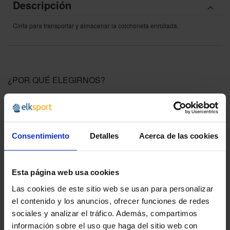
Descripción
Cinta para transportar y almacenar la colchoneta enrollada.
¿POR QUÉ ELEGIRNOS?
Desde 1988
Innovando contigo
Especialistas en colectivos
Consentimiento
Detalles
Acerca de las cookies
Descubre nuestras ventajas
Envío gratis
Esta página web usa cookies
A partir de 100€
Las cookies de este sitio web se usan para personalizar
el contenido y los anuncios, ofrecer funciones de redes
Garantía
sociales y analizar el tráfico. Además, compartimos
En cambio y devolución
información sobre el uso que haga del sitio web con