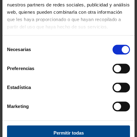
nuestros partners de redes sociales, publicidad y análisis
Disponibilidad
web, quienes pueden combinarla con otra información
Amplio stock disponible
que les haya proporcionado o que hayan recopilado a
partir del uso que haya hecho de sus servicios.
Calidad
ISO 9001:2015
Selección
Descubre todos nuestros beneficios
Necesarias
de
consentimiento
FORMAS DE PAGO
Preferencias
Estadística
3 Años de garantía
Marketing
Compra con total tranquilidad.
Testeamos los productos
Permitir todas
Todas las novedades que introducimos son