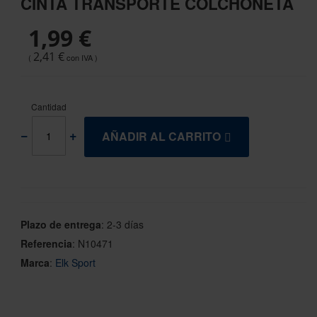
CINTA TRANSPORTE COLCHONETA
the
beginning
1,99 €
of
the
2,41 €
images
gallery
Cantidad
AÑADIR AL CARRITO
Plazo de entrega
:
2-3 días
Referencia
:
N10471
Marca
:
Elk Sport