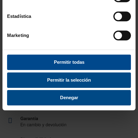
Disponibles
fundas de repuesto
para colchonetas Basic.
También disponibles
colchonetas con acabado Premium
.
Estadística
Marketing
¿POR QUÉ ELEGIRNOS?
Desde 1988
Innovando contigo
Permitir todas
Especialistas en colectivos
Permitir la selección
Descubre nuestras ventajas
Envío gratis
Denegar
A partir de 100€
Garantía
En cambio y devolución