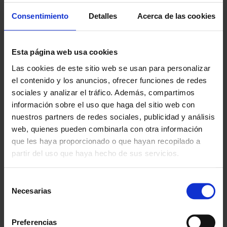
30
Consentimiento
Detalles
Acerca de las cookies
5 cm |
8 + 2,5 = 10,5
Densidad
kg
80
Esta página web usa cookies
5 cm |
10 + 2,5 =
Densidad
12,5 kg
Las cookies de este sitio web se usan para personalizar
100
el contenido y los anuncios, ofrecer funciones de redes
10 cm |
4 + 2,6 = 6,6
sociales y analizar el tráfico. Además, compartimos
Densidad
kg
información sobre el uso que haga del sitio web con
20
nuestros partners de redes sociales, publicidad y análisis
10 cm |
5 + 2,6 = 7,6
web, quienes pueden combinarla con otra información
Densidad
kg
que les haya proporcionado o que hayan recopilado a
25
partir del uso que haya hecho de sus servicios.
10 cm |
6 + 2,6 = 8,6
Densidad
kg
30
Selección
Necesarias
de
20 cm |
10 + 2,6 =
consentimiento
Densidad
12,6 kg
25
Preferencias