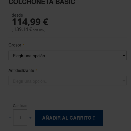
COLCHONETA BASIC
the
beginning
desde
of
114,99 €
the
images
139,14 €
gallery
Grosor
Antideslizante
Cantidad
AÑADIR AL CARRITO