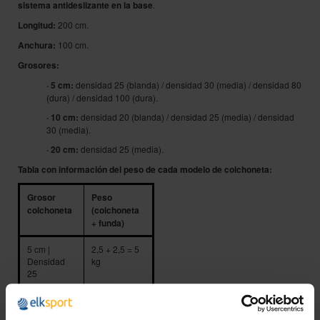
sistema antideslizante en la base
.
Longitud:
200 cm.
Anchura:
100 cm.
Grosores:
· 5 cm:
densidad 25 (blanda) / densidad 30 (media) / densidad 80
(dura) / densidad 100 (dura).
· 10 cm:
densidad 20 (blanda) / densidad 25 (media) / densidad
30 (media).
· 20 cm:
densidad 25 (media).
Tabla con información del peso de cada modelo de colchoneta:
Grosor
Peso
colchoneta
(colchoneta
+ funda)
5 cm |
2,5 + 2,5 = 5
Densidad
kg
25
5 cm |
3 + 2,5 = 5,5
Densidad
kg