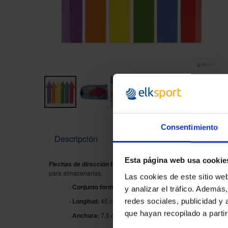
Skip
to
the
beginning
of
the
Consentimiento
images
Descripción
gallery
Esta página web usa cookie
Flechas de dirección fabricadas con un perfil plano
que se adap
para almacenarlas.
Las cookies de este sitio we
· Conjunto formado por 6 flechas en 6 colores:
amarillo,
y analizar el tráfico. Ademá
· Longitud:
45 cm.
redes sociales, publicidad y
que hayan recopilado a parti
· Anchura:
7,5 cm.