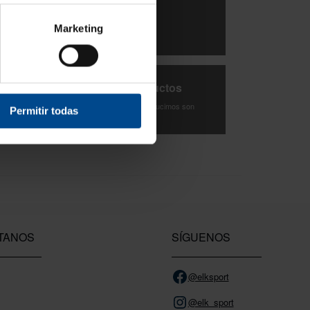
3 Años de garantía
Marketing
Compra con total tranquilidad.
Testeamos los productos
Todas las novedades que introducimos son
Permitir todas
probadas por nuestro equipo.
TANOS
SÍGUENOS
@elksport
@elk_sport