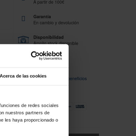
A partir de 100€
Garantía
En cambio y devolución
Disponibilidad
Amplio stock disponible
Calidad
ISO 9001:2015
Acerca de las cookies
Descubre todos nuestros beneficios
FORMAS DE PAGO
olsa
 funciones de redes sociales
con nuestros partners de
ue les haya proporcionado o