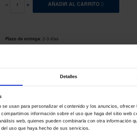
AÑADIR AL CARRITO
Plazo de entrega
:
2-3 días
Referencia
:
J10144
Marca
:
Elk Sport
Detalles
s
ta perfectamente al suelo del gimnasio, de la clase o del patio de recro. Incluye b
b se usan para personalizar el contenido y los anuncios, ofrecer
 azul, naranja, rojo, verde, y violeta.
s, compartimos información sobre el uso que haga del sitio web 
 análisis web, quienes pueden combinarla con otra información q
r del uso que haya hecho de sus servicios.