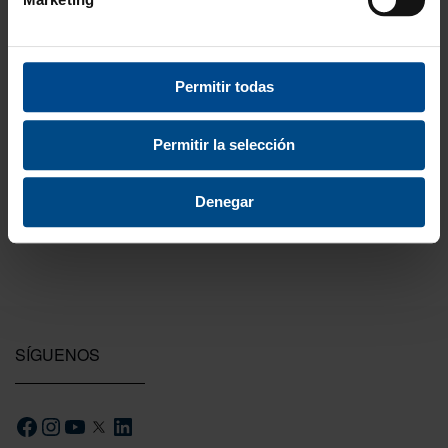
3 Años de garantía
Permitir todas
Compra con total tranquilidad.
Permitir la selección
Testeamos los productos
Todas las novedades que introducimos son
Denegar
probadas por nuestro equipo.
SÍGUENOS