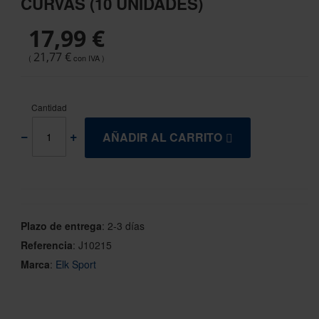
CURVAS (10 UNIDADES)
the
beginning
17,99 €
of
the
21,77 €
images
gallery
Cantidad
AÑADIR AL CARRITO
Plazo de entrega
:
2-3 días
Referencia
:
J10215
Marca
:
Elk Sport