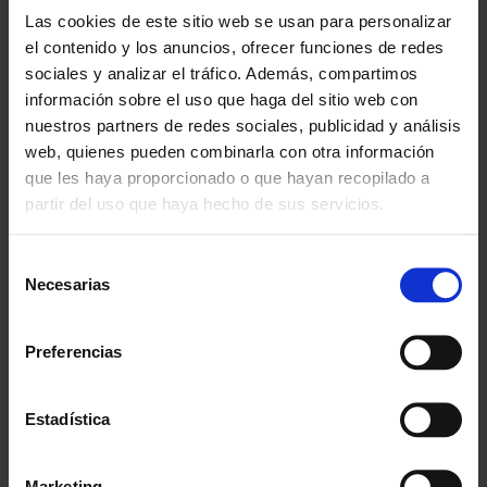
Especialistas en colectivos
Las cookies de este sitio web se usan para personalizar
Descubre nuestras ventajas
el contenido y los anuncios, ofrecer funciones de redes
sociales y analizar el tráfico. Además, compartimos
Envío gratis
información sobre el uso que haga del sitio web con
A partir de 100€
nuestros partners de redes sociales, publicidad y análisis
web, quienes pueden combinarla con otra información
Garantía
que les haya proporcionado o que hayan recopilado a
En cambio y devolución
partir del uso que haya hecho de sus servicios.
Disponibilidad
Amplio stock disponible
Selección
Necesarias
de
Calidad
consentimiento
ISO 9001:2015
Preferencias
Descubre todos nuestros beneficios
Estadística
FORMAS DE PAGO
Marketing