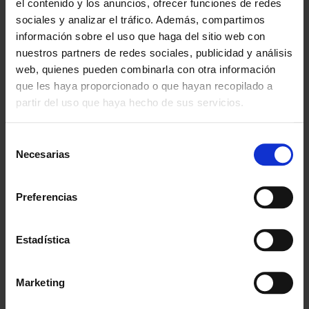
el contenido y los anuncios, ofrecer funciones de redes
sociales y analizar el tráfico. Además, compartimos
información sobre el uso que haga del sitio web con
· Colores puertas taquilla: blanco / gris / grafito / negro / azul.
nuestros partners de redes sociales, publicidad y análisis
web, quienes pueden combinarla con otra información
que les haya proporcionado o que hayan recopilado a
Se sirven montadas a excepción de las patas.
Transporte no incluido
,
partir del uso que haya hecho de sus servicios.
solicitar presupuesto. Consultar otras configuraciones y colores
disponibles.
Selección
Necesarias
de
consentimiento
¿POR QUÉ ELEGIRNOS?
Preferencias
Desde 1988
Innovando contigo
Estadística
Especialistas en colectivos
Descubre nuestras ventajas
Marketing