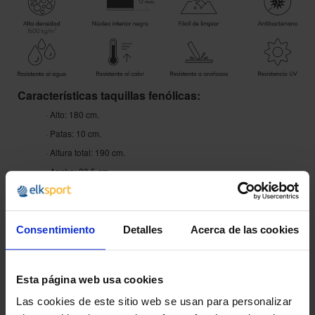
Características taquillas fenólicas:
· Alto: 180 cm.
· Patas: 10 cm.
· Altura total: 190 cm.
· Ancho: 33,5 cm.
· Fondo: 50 cm.
· Peso: 35 kg.
· Volumen: 0,3 m³.
Consentimiento
Detalles
Acerca de las cookies
· Número de módulos: 1 / 2 módulos.
· Número de puertas: 1 / 2 / 3 / 4 puertas.
Esta página web usa cookies
Acabados taquillas fenólicas:
Las cookies de este sitio web se usan para personalizar
· Color cuerpo taquilla: gris hidrófugo.