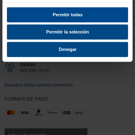
Envío gratis
A partir de 100€
Permitir todas
Garantía
En cambio y devolución
Permitir la selección
Disponibilidad
Denegar
Amplio stock disponible
Calidad
ISO 9001:2015
Descubre todos nuestros beneficios
FORMAS DE PAGO
3 Años de garantía