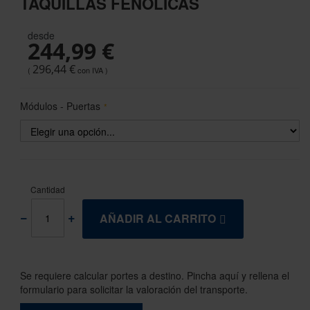
TAQUILLAS FENÓLICAS
the
beginning
desde
of
244,99 €
the
images
296,44 €
gallery
Módulos - Puertas
Cantidad
AÑADIR AL CARRITO
Se requiere calcular portes a destino. Pincha aquí y rellena el
formulario para solicitar la valoración del transporte.