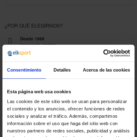
¿POR QUÉ ELEGIRNOS?
Desde 1988
Innovando contigo
Especialistas en colectivos
Descubre nuestras ventajas
Consentimiento
Detalles
Acerca de las cookies
Envío gratis
A partir de 100€
Esta página web usa cookies
Garantía
Las cookies de este sitio web se usan para personalizar
En cambio y devolución
el contenido y los anuncios, ofrecer funciones de redes
sociales y analizar el tráfico. Además, compartimos
Disponibilidad
información sobre el uso que haga del sitio web con
Amplio stock disponible
nuestros partners de redes sociales, publicidad y análisis