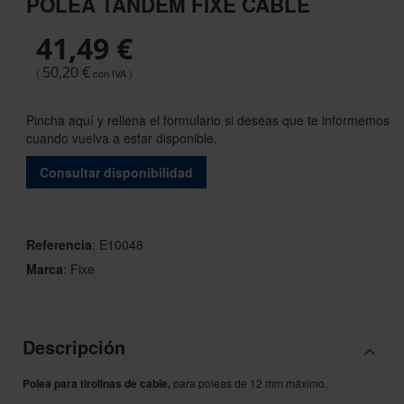
POLEA TÁNDEM FIXE CABLE
the
beginning
41,49 €
of
the
50,20 €
images
gallery
Pincha aquí y rellena el formulario si deseas que te informemos
cuando vuelva a estar disponible.
Consultar disponibilidad
Referencia
:
E10048
Marca
:
Fixe
Descripción
Polea para tirolinas de cable,
para poleas de 12 mm máximo.