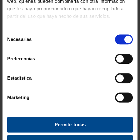
web, quienes pueden combinarla con otra información
Calidad
que les haya proporcionado o que hayan recopilado a
ISO 9001:2015
partir del uso que haya hecho de sus servicios.
Descubre todos nuestros beneficios
Selección
Necesarias
FORMAS DE PAGO
de
consentimiento
Preferencias
Estadística
3 Años de garantía
Compra con total tranquilidad.
Marketing
Testeamos los productos
Todas las novedades que introducimos son
probadas por nuestro equipo.
Permitir todas