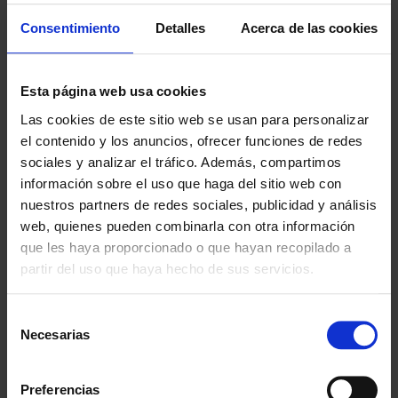
· Medidas desplegado: 132 x 60 x 107 cm.
· Peso: 5,6 kg.
Consentimiento
Detalles
Acerca de las cookies
Esta página web usa cookies
Las cookies de este sitio web se usan para personalizar
¿POR QUÉ ELEGIRNOS?
el contenido y los anuncios, ofrecer funciones de redes
Desde 1988
sociales y analizar el tráfico. Además, compartimos
Innovando contigo
información sobre el uso que haga del sitio web con
nuestros partners de redes sociales, publicidad y análisis
Especialistas en colectivos
web, quienes pueden combinarla con otra información
Descubre nuestras ventajas
que les haya proporcionado o que hayan recopilado a
partir del uso que haya hecho de sus servicios.
Envío gratis
A partir de 100€
Selección
Necesarias
de
Garantía
En cambio y devolución
consentimiento
Preferencias