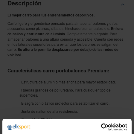
Descripción
El mejor carro para tus entrenamientos deportivos.
Carro ligero y ergonómico pensado para almacenar balones y otros
accesorios como pizarras, silbatos, hinchadores manuales, etc.
En lona
de nailon y estructura de aluminio.
Completamente plegable. Para
almacenar balones a una altura cómoda y accesible. Cuenta con redes
en los laterales superiores para evitar que los balones se salgan del
carro.
Su altura le permite desplazarse por debajo de las redes de
voleibol.
Características carro portabalones Premium:
· Estructura de aluminio más ancha para mayor estabilidad.
· Ruedas grandes de poliuretano. Para cualquier tipo de
superficies.
· Bisagra con plástico protector para estabilizar el carro.
· Junta de nailon de alta resistencia.
· Capacidad: 25-30 balones.
· Color: azul.