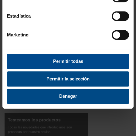
Disponibilidad
Amplio stock disponible
Estadística
Calidad
ISO 9001:2015
Marketing
Descubre todos nuestros beneficios
FORMAS DE PAGO
Permitir todas
Permitir la selección
3 Años de garantía
Denegar
Compra con total tranquilidad.
Testeamos los productos
Todas las novedades que introducimos son
probadas por nuestro equipo.