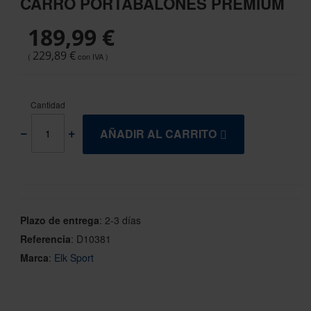
CARRO PORTABALONES PREMIUM
the
beginning
189,99 €
of
the
229,89 €
images
gallery
Cantidad
AÑADIR AL CARRITO
Plazo de entrega
:
2-3 días
Referencia
:
D10381
Marca
:
Elk Sport