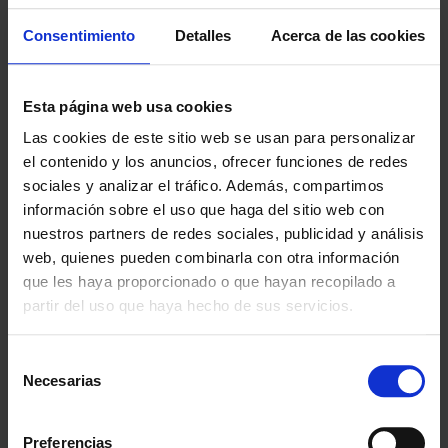
· Lui 2: 18 cm de ø / 190 g.
Consentimiento
Detalles
Acerca de las cookies
· Lui 3: 24 cm de ø / 230 g.
Esta página web usa cookies
Las cookies de este sitio web se usan para personalizar
¿POR QUÉ ELEGIRNOS?
el contenido y los anuncios, ofrecer funciones de redes
Desde 1988
sociales y analizar el tráfico. Además, compartimos
Innovando contigo
información sobre el uso que haga del sitio web con
nuestros partners de redes sociales, publicidad y análisis
Especialistas en colectivos
web, quienes pueden combinarla con otra información
Descubre nuestras ventajas
que les haya proporcionado o que hayan recopilado a
partir del uso que haya hecho de sus servicios.
Envío gratis
A partir de 100€
Selección
Necesarias
de
Garantía
consentimiento
En cambio y devolución
Preferencias