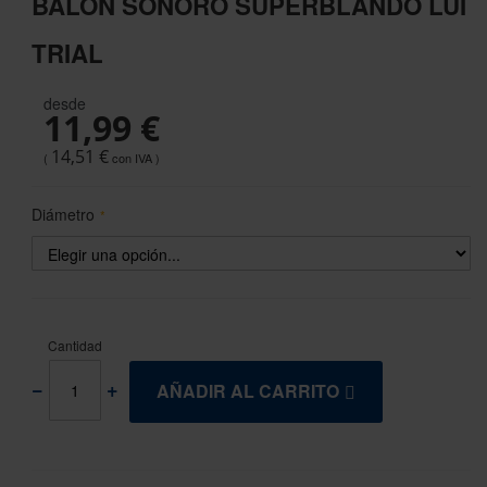
BALÓN SONORO SUPERBLANDO LUI
the
beginning
TRIAL
of
the
images
desde
11,99 €
gallery
14,51 €
Diámetro
Cantidad
AÑADIR AL CARRITO