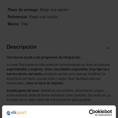
Plazo de entrega
:
Elegir una opción
Referencia
:
Elegir una opción
Marca
:
Trial
Descripción
Una buena ayuda a los programas de integración.
La casa Trial presenta este producto incrementando su línea de balones
superblandos y seguros
.
Unos cascabeles especiales, muy ligeros y
fuertes dentro del balón,
producen sonido pero apenas modifican la
trayectoria del balón cuando bota o rueda. Gran facilidad para ser
manipulado,
como si fuera de espuma
.
Amplia gama de usos
: didácticos, sensoriales, rehabilitació, juegos,
entrenamiento, tanto de forma individual como colectiva. De hecho el Lui
3 puede ser el mejor balón de entrenamiento para goalball.
Disponible en 3 diámetros:
· Lui 1: 14 cm de ø / 160 g.