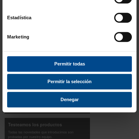
Disponibilidad
Amplio stock disponible
Estadística
Calidad
ISO 9001:2015
Marketing
Descubre todos nuestros beneficios
FORMAS DE PAGO
Permitir todas
Permitir la selección
3 Años de garantía
Denegar
Compra con total tranquilidad.
Testeamos los productos
Todas las novedades que introducimos son
probadas por nuestro equipo.